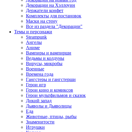
Декорации на Хэллоуин
Держатели конфет
Комплекты для постановок
Маски на стену
Все из раздела "Декорации"
Темы и персонажи
Steampunk
Ангелы
Аниме
Вампиры и вампирши
Ведьмы и колдуны
Вирусы, микробы
Военные
Времена года
Гангстеры и гангстерши
Герои игр
Герои кино и комиксов
Герои мультфильмов и сказок
Дикий запад
Дьяволы и Дьяволицы
Еда
Животные, птицы, рыбы
Знаменитости
Игрушки