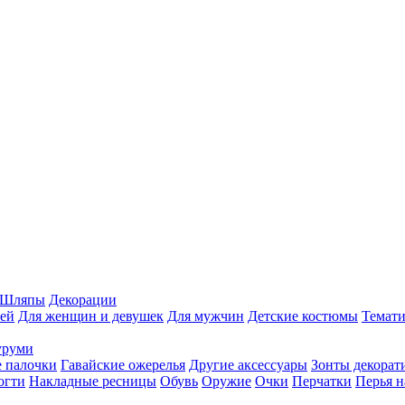
Шляпы
Декорации
ей
Для женщин и девушек
Для мужчин
Детские костюмы
Темати
уруми
 палочки
Гавайские ожерелья
Другие аксессуары
Зонты декорат
огти
Накладные ресницы
Обувь
Оружие
Очки
Перчатки
Перья н