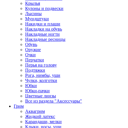
Крылья
Кулоны и подвески
Лысины
Мундштуки
Накидки и плащи
Накладки на обувь
Накладные ногти
Накладные ресницы
Обувь
Оружие
Очки
Перчатки
Перья на голову
Подтяжки
Рога, нимбы, уши
Чулки, колготки
Юбки
Юбки-пачки
Цветные линзы
Все из раздела "Аксессуары"
Грим
Аквагрим
Жидкий латекс
Карандаши, мелки
Клыки, носы, уши