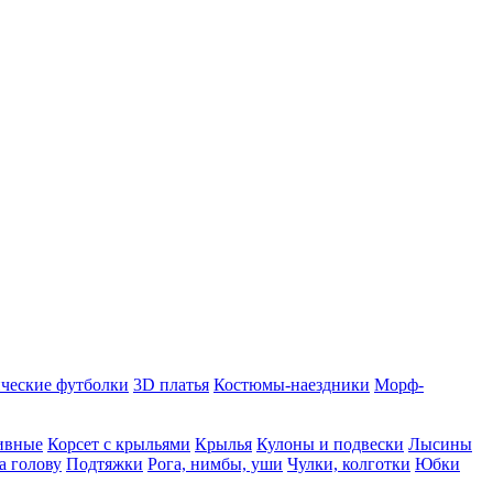
ческие футболки
3D платья
Костюмы-наездники
Морф-
ивные
Корсет с крыльями
Крылья
Кулоны и подвески
Лысины
а голову
Подтяжки
Рога, нимбы, уши
Чулки, колготки
Юбки