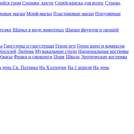
ийся грим
Спонжи, кисти
Спрей-краска для волос
Стразы,
ховые маски
Морф-маски
Пластиковые маски
Популярные
телки
Шапки в виде животных
Шапки фруктов и овощей
да
Гангстеры и гангстерши
Герои игр
Герои кино и комиксов
Косплей
Любовь
Музыкальные стили
Национальные костюмы
Ужасы
Фраки и смокинги
Цирк
Школа
Эротические костюмы
 день Св. Патрика
На Хэллоуин
На 1 апреля
На день