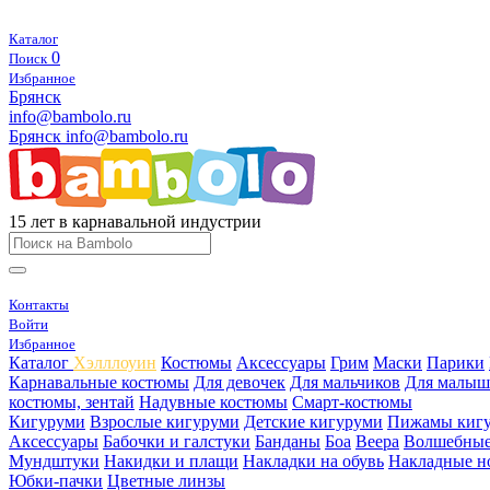
Каталог
0
Поиск
Избранное
Брянск
info@bambolo.ru
Брянск
info@bambolo.ru
15 лет в карнавальной индустрии
Контакты
Войти
Избранное
Каталог
Хэлллоуин
Костюмы
Аксессуары
Грим
Маски
Парики
Карнавальные костюмы
Для девочек
Для мальчиков
Для малыш
костюмы, зентай
Надувные костюмы
Смарт-костюмы
Кигуруми
Взрослые кигуруми
Детские кигуруми
Пижамы киг
Аксессуары
Бабочки и галстуки
Банданы
Боа
Веера
Волшебные
Мундштуки
Накидки и плащи
Накладки на обувь
Накладные н
Юбки-пачки
Цветные линзы