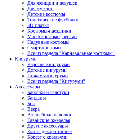
Для женщин и девушек
Для мужчин
Детские костюмы
Тематические футболки
3D платья
Костюмы-наездники
Морф-костюмы, зентай
Надувные костюмы
Смарт-костюмы
Все из раздела "Карнавальные костюмы"
Кигуруми
Взрослые кигуруми
Детские кигуруми
Пижамы кигуруми
Все из раздела "Кигуруми"
Аксессуары
Бабочки и галстуки
Банданы
Боа
Веера
Волшебные палочки
Гавайские ожерелья
Другие аксессуары
Зонты декоративные
Корсет с крыльями