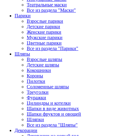
Театральные маски
Все из раздела "Маски"
Парики
Взрослые парики
Детские парики
Женские парики
Мужские парики
Цветные парики
Все из раздела "Парики"
Шляпы
Взрослые шляпы
Детские шляпы
Кокошники
Короны
Пилотки
Соломенные шляпы
Треуголки
Фуражки
Цилиндры и котелки
Шапки в виде животных
Шапки фруктов и овощей
Шляпки
Все из раздела "Шляпы"
Декорации
Декорации на новый год