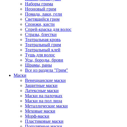
Наборы грима
Неоновый грим
Помада, лаки, гели
Светящийся грим
Спонжи, кисти
Спрей-краска для волос
Стразы, блестки
Театральная кровь
Театральный грим
Театральный клей
Тушь для волос
Усы, бороды, брови
Шрамы, раны
Все из раздела "Грим"
Маски
Венецианские маски
Защитные маски
Латексные маски
Маски на палочках
Маски на пол лица
Металлические маски
Меховые маски
Морф-маски
Пластиковые маски
Популярные маски