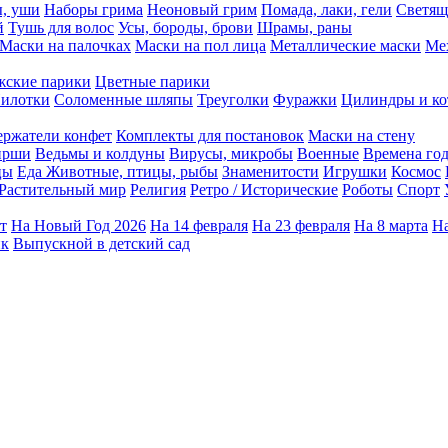
ы, уши
Наборы грима
Неоновый грим
Помада, лаки, гели
Светящ
й
Тушь для волос
Усы, бороды, брови
Шрамы, раны
Маски на палочках
Маски на пол лица
Металлические маски
Ме
ские парики
Цветные парики
илотки
Соломенные шляпы
Треуголки
Фуражки
Цилиндры и ко
ержатели конфет
Комплекты для постановок
Маски на стену
ирши
Ведьмы и колдуны
Вирусы, микробы
Военные
Времена го
цы
Еда
Животные, птицы, рыбы
Знаменитости
Игрушки
Космос
Растительный мир
Религия
Ретро / Исторические
Роботы
Спорт
т
На Новый Год 2026
На 14 февраля
На 23 февраля
На 8 марта
На
ик
Выпускной в детский сад