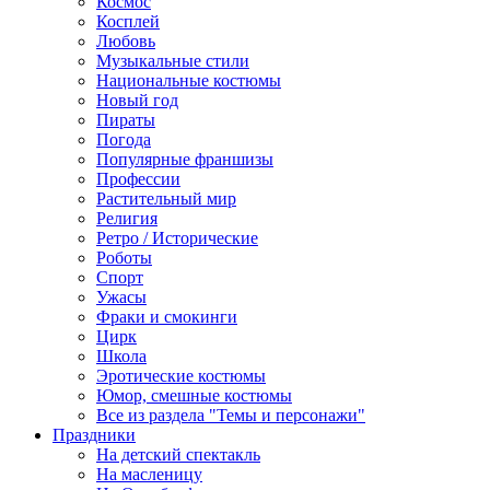
Космос
Косплей
Любовь
Музыкальные стили
Национальные костюмы
Новый год
Пираты
Погода
Популярные франшизы
Профессии
Растительный мир
Религия
Ретро / Исторические
Роботы
Спорт
Ужасы
Фраки и смокинги
Цирк
Школа
Эротические костюмы
Юмор, смешные костюмы
Все из раздела "Темы и персонажи"
Праздники
На детский спектакль
На масленицу