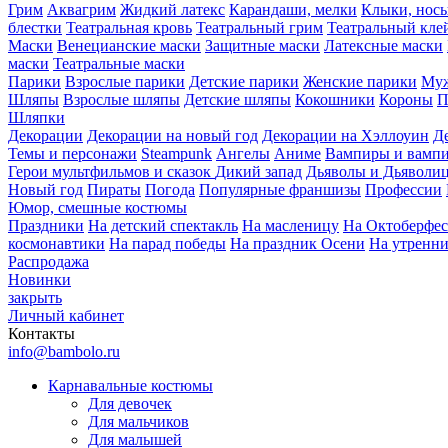
Грим
Аквагрим
Жидкий латекс
Карандаши, мелки
Клыки, нос
блестки
Театральная кровь
Театральный грим
Театральный кле
Маски
Венецианские маски
Защитные маски
Латексные маски
маски
Театральные маски
Парики
Взрослые парики
Детские парики
Женские парики
Муж
Шляпы
Взрослые шляпы
Детские шляпы
Кокошники
Короны
П
Шляпки
Декорации
Декорации на новый год
Декорации на Хэллоуин
Д
Темы и персонажи
Steampunk
Ангелы
Аниме
Вампиры и вамп
Герои мультфильмов и сказок
Дикий запад
Дьяволы и Дьяволи
Новый год
Пираты
Погода
Популярные франшизы
Профессии
Юмор, смешные костюмы
Праздники
На детский спектакль
На масленицу
На Октоберфес
космонавтики
На парад победы
На праздник Осени
На утренн
Распродажа
Новинки
закрыть
Личный кабинет
Контакты
info@bambolo.ru
Карнавальные костюмы
Для девочек
Для мальчиков
Для малышей