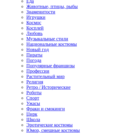
Еда
Животные, птицы, рыбы
Знаменитости
Игрушки
Космос
Косплей
Любовь
Музыкальные стили
Национальные костюмы
Новый год
Пираты
Погода
Популярные франшизы
Профессии
Растительный мир
Религия
Ретро / Исторические
Роботы
Спорт
Ужасы
Фраки и смокинги
Цирк
Школа
Эротические костюмы
Юмор, смешные костюмы