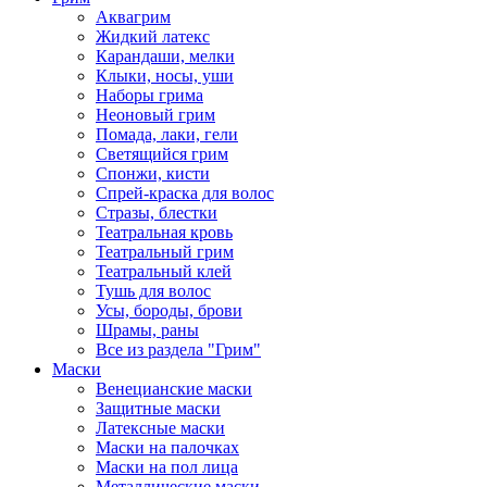
Аквагрим
Жидкий латекс
Карандаши, мелки
Клыки, носы, уши
Наборы грима
Неоновый грим
Помада, лаки, гели
Светящийся грим
Спонжи, кисти
Спрей-краска для волос
Стразы, блестки
Театральная кровь
Театральный грим
Театральный клей
Тушь для волос
Усы, бороды, брови
Шрамы, раны
Все из раздела "Грим"
Маски
Венецианские маски
Защитные маски
Латексные маски
Маски на палочках
Маски на пол лица
Металлические маски