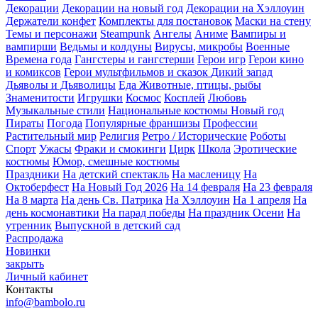
Декорации
Декорации на новый год
Декорации на Хэллоуин
Держатели конфет
Комплекты для постановок
Маски на стену
Темы и персонажи
Steampunk
Ангелы
Аниме
Вампиры и
вампирши
Ведьмы и колдуны
Вирусы, микробы
Военные
Времена года
Гангстеры и гангстерши
Герои игр
Герои кино
и комиксов
Герои мультфильмов и сказок
Дикий запад
Дьяволы и Дьяволицы
Еда
Животные, птицы, рыбы
Знаменитости
Игрушки
Космос
Косплей
Любовь
Музыкальные стили
Национальные костюмы
Новый год
Пираты
Погода
Популярные франшизы
Профессии
Растительный мир
Религия
Ретро / Исторические
Роботы
Спорт
Ужасы
Фраки и смокинги
Цирк
Школа
Эротические
костюмы
Юмор, смешные костюмы
Праздники
На детский спектакль
На масленицу
На
Октоберфест
На Новый Год 2026
На 14 февраля
На 23 февраля
На 8 марта
На день Св. Патрика
На Хэллоуин
На 1 апреля
На
день космонавтики
На парад победы
На праздник Осени
На
утренник
Выпускной в детский сад
Распродажа
Новинки
закрыть
Личный кабинет
Контакты
info@bambolo.ru