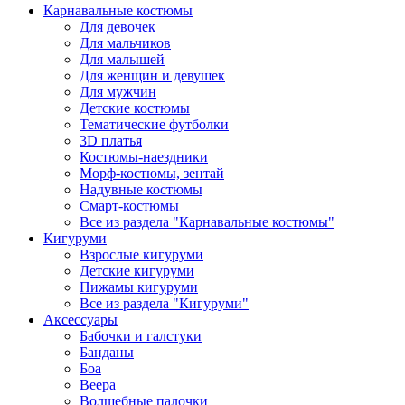
Карнавальные костюмы
Для девочек
Для мальчиков
Для малышей
Для женщин и девушек
Для мужчин
Детские костюмы
Тематические футболки
3D платья
Костюмы-наездники
Морф-костюмы, зентай
Надувные костюмы
Смарт-костюмы
Все из раздела "Карнавальные костюмы"
Кигуруми
Взрослые кигуруми
Детские кигуруми
Пижамы кигуруми
Все из раздела "Кигуруми"
Аксессуары
Бабочки и галстуки
Банданы
Боа
Веера
Волшебные палочки