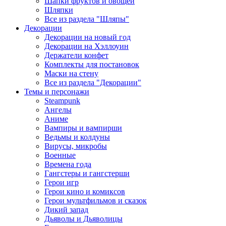
Шапки фруктов и овощей
Шляпки
Все из раздела "Шляпы"
Декорации
Декорации на новый год
Декорации на Хэллоуин
Держатели конфет
Комплекты для постановок
Маски на стену
Все из раздела "Декорации"
Темы и персонажи
Steampunk
Ангелы
Аниме
Вампиры и вампирши
Ведьмы и колдуны
Вирусы, микробы
Военные
Времена года
Гангстеры и гангстерши
Герои игр
Герои кино и комиксов
Герои мультфильмов и сказок
Дикий запад
Дьяволы и Дьяволицы