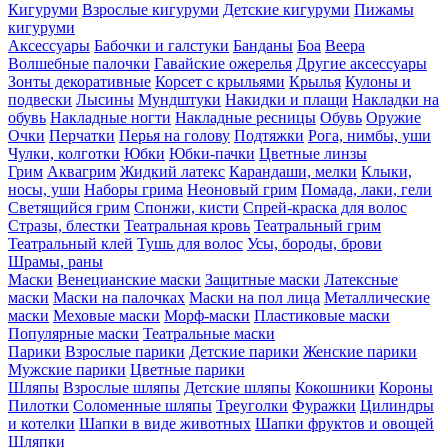
Кигуруми
Взрослые кигуруми
Детские кигуруми
Пижамы
кигуруми
Аксессуары
Бабочки и галстуки
Банданы
Боа
Веера
Волшебные палочки
Гавайские ожерелья
Другие аксессуары
Зонты декоративные
Корсет с крыльями
Крылья
Кулоны и
подвески
Лысины
Мундштуки
Накидки и плащи
Накладки на
обувь
Накладные ногти
Накладные ресницы
Обувь
Оружие
Очки
Перчатки
Перья на голову
Подтяжки
Рога, нимбы, уши
Чулки, колготки
Юбки
Юбки-пачки
Цветные линзы
Грим
Аквагрим
Жидкий латекс
Карандаши, мелки
Клыки,
носы, уши
Наборы грима
Неоновый грим
Помада, лаки, гели
Светящийся грим
Спонжи, кисти
Спрей-краска для волос
Стразы, блестки
Театральная кровь
Театральный грим
Театральный клей
Тушь для волос
Усы, бороды, брови
Шрамы, раны
Маски
Венецианские маски
Защитные маски
Латексные
маски
Маски на палочках
Маски на пол лица
Металлические
маски
Меховые маски
Морф-маски
Пластиковые маски
Популярные маски
Театральные маски
Парики
Взрослые парики
Детские парики
Женские парики
Мужские парики
Цветные парики
Шляпы
Взрослые шляпы
Детские шляпы
Кокошники
Короны
Пилотки
Соломенные шляпы
Треуголки
Фуражки
Цилиндры
и котелки
Шапки в виде животных
Шапки фруктов и овощей
Шляпки