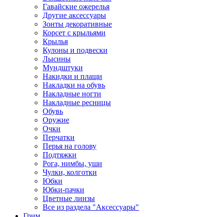
Гавайские ожерелья
Другие аксессуары
Зонты декоративные
Корсет с крыльями
Крылья
Кулоны и подвески
Лысины
Мундштуки
Накидки и плащи
Накладки на обувь
Накладные ногти
Накладные ресницы
Обувь
Оружие
Очки
Перчатки
Перья на голову
Подтяжки
Рога, нимбы, уши
Чулки, колготки
Юбки
Юбки-пачки
Цветные линзы
Все из раздела "Аксессуары"
Грим