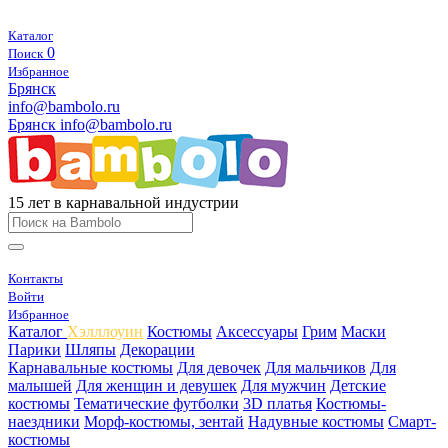
Каталог
0
Поиск
Избранное
Брянск
info@bambolo.ru
Брянск
info@bambolo.ru
15 лет в карнавальной индустрии
Контакты
Войти
Избранное
Каталог
Хэлллоуин
Костюмы
Аксессуары
Грим
Маски
Парики
Шляпы
Декорации
Карнавальные костюмы
Для девочек
Для мальчиков
Для
малышей
Для женщин и девушек
Для мужчин
Детские
костюмы
Тематические футболки
3D платья
Костюмы-
наездники
Морф-костюмы, зентай
Надувные костюмы
Смарт-
костюмы