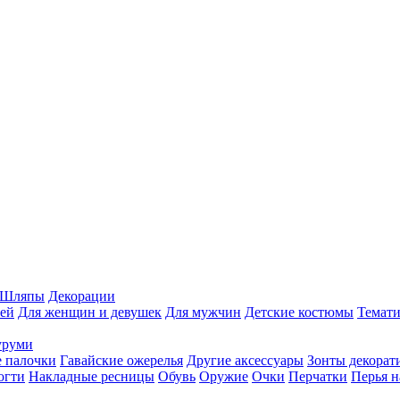
Шляпы
Декорации
ей
Для женщин и девушек
Для мужчин
Детские костюмы
Темати
уруми
 палочки
Гавайские ожерелья
Другие аксессуары
Зонты декорат
огти
Накладные ресницы
Обувь
Оружие
Очки
Перчатки
Перья н