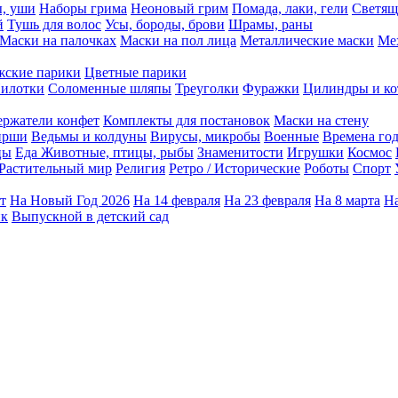
ы, уши
Наборы грима
Неоновый грим
Помада, лаки, гели
Светящ
й
Тушь для волос
Усы, бороды, брови
Шрамы, раны
Маски на палочках
Маски на пол лица
Металлические маски
Ме
ские парики
Цветные парики
илотки
Соломенные шляпы
Треуголки
Фуражки
Цилиндры и ко
ержатели конфет
Комплекты для постановок
Маски на стену
ирши
Ведьмы и колдуны
Вирусы, микробы
Военные
Времена го
цы
Еда
Животные, птицы, рыбы
Знаменитости
Игрушки
Космос
Растительный мир
Религия
Ретро / Исторические
Роботы
Спорт
т
На Новый Год 2026
На 14 февраля
На 23 февраля
На 8 марта
На
ик
Выпускной в детский сад