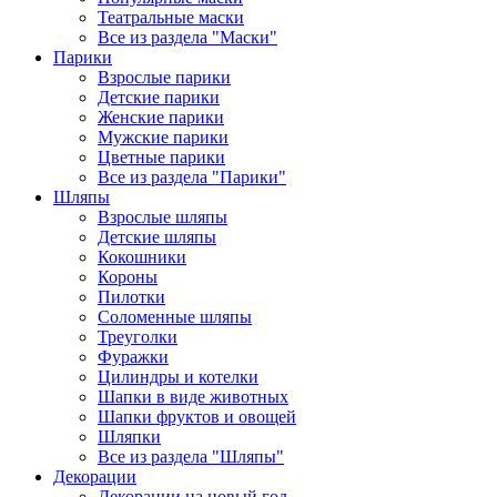
Театральные маски
Все из раздела "Маски"
Парики
Взрослые парики
Детские парики
Женские парики
Мужские парики
Цветные парики
Все из раздела "Парики"
Шляпы
Взрослые шляпы
Детские шляпы
Кокошники
Короны
Пилотки
Соломенные шляпы
Треуголки
Фуражки
Цилиндры и котелки
Шапки в виде животных
Шапки фруктов и овощей
Шляпки
Все из раздела "Шляпы"
Декорации
Декорации на новый год