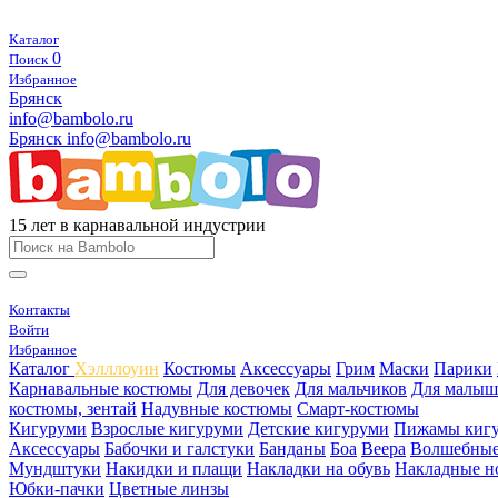
Каталог
0
Поиск
Избранное
Брянск
info@bambolo.ru
Брянск
info@bambolo.ru
15 лет в карнавальной индустрии
Контакты
Войти
Избранное
Каталог
Хэлллоуин
Костюмы
Аксессуары
Грим
Маски
Парики
Карнавальные костюмы
Для девочек
Для мальчиков
Для малыш
костюмы, зентай
Надувные костюмы
Смарт-костюмы
Кигуруми
Взрослые кигуруми
Детские кигуруми
Пижамы киг
Аксессуары
Бабочки и галстуки
Банданы
Боа
Веера
Волшебные
Мундштуки
Накидки и плащи
Накладки на обувь
Накладные н
Юбки-пачки
Цветные линзы