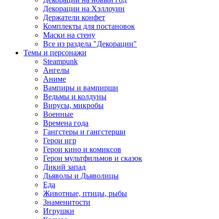
Декорации на Хэллоуин
Держатели конфет
Комплекты для постановок
Маски на стену
Все из раздела "Декорации"
Темы и персонажи
Steampunk
Ангелы
Аниме
Вампиры и вампирши
Ведьмы и колдуны
Вирусы, микробы
Военные
Времена года
Гангстеры и гангстерши
Герои игр
Герои кино и комиксов
Герои мультфильмов и сказок
Дикий запад
Дьяволы и Дьяволицы
Еда
Животные, птицы, рыбы
Знаменитости
Игрушки