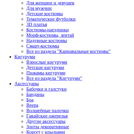
Для женщин и девушек
Для мужчин
Детские костюмы
Тематические футболки
3D платья
Костюмы-наездники
Морф-костюмы, зентай
Надувные костюмы
Смарт-костюмы
Все из раздела "Карнавальные костюмы"
Кигуруми
Взрослые кигуруми
Детские кигуруми
Пижамы кигуруми
Все из раздела "Кигуруми"
Аксессуары
Бабочки и галстуки
Банданы
Боа
Веера
Волшебные палочки
Гавайские ожерелья
Другие аксессуары
Зонты декоративные
Корсет с крыльями