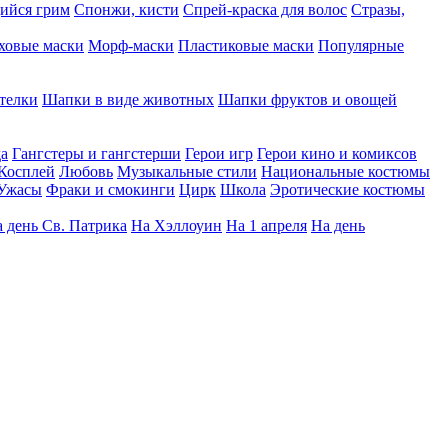
ийся грим
Спонжи, кисти
Спрей-краска для волос
Стразы,
ховые маски
Морф-маски
Пластиковые маски
Популярные
телки
Шапки в виде животных
Шапки фруктов и овощей
да
Гангстеры и гангстерши
Герои игр
Герои кино и комиксов
Косплей
Любовь
Музыкальные стили
Национальные костюмы
Ужасы
Фраки и смокинги
Цирк
Школа
Эротические костюмы
 день Св. Патрика
На Хэллоуин
На 1 апреля
На день