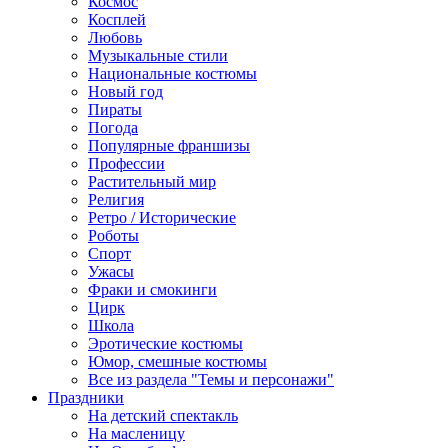
Космос
Косплей
Любовь
Музыкальные стили
Национальные костюмы
Новый год
Пираты
Погода
Популярные франшизы
Профессии
Растительный мир
Религия
Ретро / Исторические
Роботы
Спорт
Ужасы
Фраки и смокинги
Цирк
Школа
Эротические костюмы
Юмор, смешные костюмы
Все из раздела "Темы и персонажи"
Праздники
На детский спектакль
На масленицу