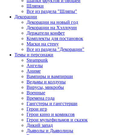
Шапки фруктов и овощей
Шляпки
Все из раздела "Шляпы"
Декорации
Декорации на новый год
Декорации на Хэллоуин
Держатели конфет
Комплекты для постановок
Маски на стену
Все из раздела "Декорации"
Темы и персонажи
Steampunk
Ангелы
Аниме
Вампиры и вампирши
Ведьмы и колдуны
Вирусы, микробы
Военные
Времена года
Гангстеры и гангстерши
Герои игр
Герои кино и комиксов
Герои мультфильмов и сказок
Дикий запад
Дьяволы и Дьяволицы