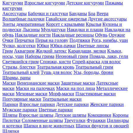
Кигуруми
Взрослые кигуруми
Детские кигуруми
Пижамы
кигуруми
Аксессуары
Бабочки и галстуки
Банданы
Боа
Веера
Волшебные палочки
Гавайские ожерелья
Другие аксессуары
Зонты декоративные
Корсет с крыльями
Крылья
Кулоны и
подвески
Лысины
Мундштуки
Накидки и плащи
Накладки на
обувь
Накладные ногти
Накладные ресницы
Обувь
Оружие
Очки
Перчатки
Перья на голову
Подтяжки
Рога, нимбы, уши
Чулки, колготки
Юбки
Юбки-пачки
Цветные линзы
Грим
Аквагрим
Жидкий латекс
Карандаши, мелки
Клыки,
носы, уши
Наборы грима
Неоновый грим
Помада, лаки, гели
Светящийся грим
Спонжи, кисти
Спрей-краска для волос
Стразы, блестки
Театральная кровь
Театральный грим
Театральный клей
Тушь для волос
Усы, бороды, брови
Шрамы, раны
Маски
Венецианские маски
Защитные маски
Латексные
маски
Маски на палочках
Маски на пол лица
Металлические
маски
Меховые маски
Морф-маски
Пластиковые маски
Популярные маски
Театральные маски
Парики
Взрослые парики
Детские парики
Женские парики
Мужские парики
Цветные парики
Шляпы
Взрослые шляпы
Детские шляпы
Кокошники
Короны
Пилотки
Соломенные шляпы
Треуголки
Фуражки
Цилиндры
и котелки
Шапки в виде животных
Шапки фруктов и овощей
Шляпки