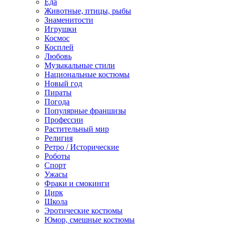
Еда
Животные, птицы, рыбы
Знаменитости
Игрушки
Космос
Косплей
Любовь
Музыкальные стили
Национальные костюмы
Новый год
Пираты
Погода
Популярные франшизы
Профессии
Растительный мир
Религия
Ретро / Исторические
Роботы
Спорт
Ужасы
Фраки и смокинги
Цирк
Школа
Эротические костюмы
Юмор, смешные костюмы