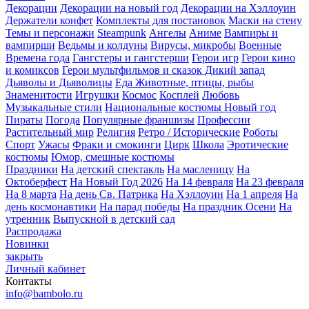
Декорации
Декорации на новый год
Декорации на Хэллоуин
Держатели конфет
Комплекты для постановок
Маски на стену
Темы и персонажи
Steampunk
Ангелы
Аниме
Вампиры и
вампирши
Ведьмы и колдуны
Вирусы, микробы
Военные
Времена года
Гангстеры и гангстерши
Герои игр
Герои кино
и комиксов
Герои мультфильмов и сказок
Дикий запад
Дьяволы и Дьяволицы
Еда
Животные, птицы, рыбы
Знаменитости
Игрушки
Космос
Косплей
Любовь
Музыкальные стили
Национальные костюмы
Новый год
Пираты
Погода
Популярные франшизы
Профессии
Растительный мир
Религия
Ретро / Исторические
Роботы
Спорт
Ужасы
Фраки и смокинги
Цирк
Школа
Эротические
костюмы
Юмор, смешные костюмы
Праздники
На детский спектакль
На масленицу
На
Октоберфест
На Новый Год 2026
На 14 февраля
На 23 февраля
На 8 марта
На день Св. Патрика
На Хэллоуин
На 1 апреля
На
день космонавтики
На парад победы
На праздник Осени
На
утренник
Выпускной в детский сад
Распродажа
Новинки
закрыть
Личный кабинет
Контакты
info@bambolo.ru