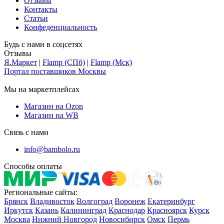
Отзывы
Контакты
Статьи
Конфеденциальность
Будь с нами в соцсетях
Отзывы
Я.Маркет
|
Flamp (СПб)
|
Flamp (Мск)
Портал поставщиков Москвы
Мы на маркетплейсах
Магазин на Ozon
Магазин на WB
Связь с нами
info@bambolo.ru
Способы оплаты
Региональные сайты:
Брянск
Владивосток
Волгоград
Воронеж
Екатеринбург
Иркутск
Казань
Калининград
Краснодар
Красноярск
Курск
Москва
Нижний Новгород
Новосибирск
Омск
Пермь