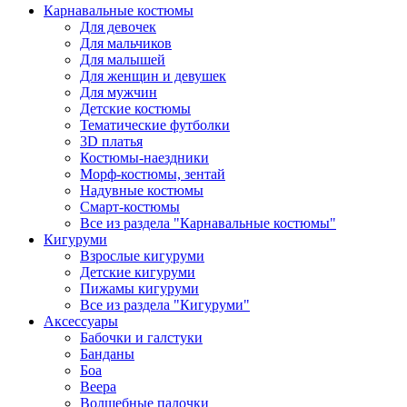
Карнавальные костюмы
Для девочек
Для мальчиков
Для малышей
Для женщин и девушек
Для мужчин
Детские костюмы
Тематические футболки
3D платья
Костюмы-наездники
Морф-костюмы, зентай
Надувные костюмы
Смарт-костюмы
Все из раздела "Карнавальные костюмы"
Кигуруми
Взрослые кигуруми
Детские кигуруми
Пижамы кигуруми
Все из раздела "Кигуруми"
Аксессуары
Бабочки и галстуки
Банданы
Боа
Веера
Волшебные палочки