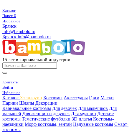
Каталог
0
Поиск
Избранное
Брянск
info@bambolo.ru
Брянск
info@bambolo.ru
15 лет в карнавальной индустрии
Контакты
Войти
Избранное
Каталог
Хэлллоуин
Костюмы
Аксессуары
Грим
Маски
Парики
Шляпы
Декорации
Карнавальные костюмы
Для девочек
Для мальчиков
Для
малышей
Для женщин и девушек
Для мужчин
Детские
костюмы
Тематические футболки
3D платья
Костюмы-
наездники
Морф-костюмы, зентай
Надувные костюмы
Смарт-
костюмы