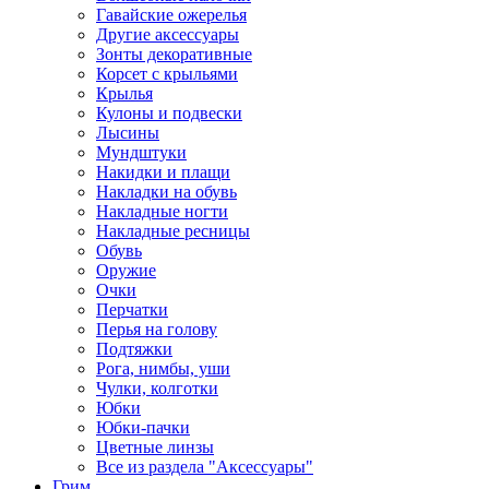
Гавайские ожерелья
Другие аксессуары
Зонты декоративные
Корсет с крыльями
Крылья
Кулоны и подвески
Лысины
Мундштуки
Накидки и плащи
Накладки на обувь
Накладные ногти
Накладные ресницы
Обувь
Оружие
Очки
Перчатки
Перья на голову
Подтяжки
Рога, нимбы, уши
Чулки, колготки
Юбки
Юбки-пачки
Цветные линзы
Все из раздела "Аксессуары"
Грим