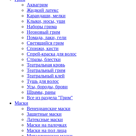
Аквагрим
Жидкий латекс
Карандаши, мелки
Клыки, носы, уши
Наборы грима
Неоновый грим
Помада, лаки, гели
Светящийся грим
Спонжи, кисти
Спрей-краска для волос
Стразы, блестки
Театральная кровь
Театральный грим
Театральный клей
Тушь для волос
Усы, бороды, брови
Шрамы, раны
Все из раздела "Грим"
Маски
Венецианские маски
Защитные маски
Латексные маски
Маски на палочках
Маски на пол лица
Металлические маски