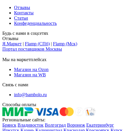
Отзывы
Контакты
Статьи
Конфеденциальность
Будь с нами в соцсетях
Отзывы
Я.Маркет
|
Flamp (СПб)
|
Flamp (Мск)
Портал поставщиков Москвы
Мы на маркетплейсах
Магазин на Ozon
Магазин на WB
Связь с нами
info@bambolo.ru
Способы оплаты
Региональные сайты:
Брянск
Владивосток
Волгоград
Воронеж
Екатеринбург
Иркутск
Казань
Калининград
Краснодар
Красноярск
Курск