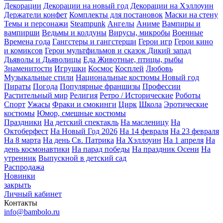
Декорации
Декорации на новый год
Декорации на Хэллоуин
Держатели конфет
Комплекты для постановок
Маски на стену
Темы и персонажи
Steampunk
Ангелы
Аниме
Вампиры и
вампирши
Ведьмы и колдуны
Вирусы, микробы
Военные
Времена года
Гангстеры и гангстерши
Герои игр
Герои кино
и комиксов
Герои мультфильмов и сказок
Дикий запад
Дьяволы и Дьяволицы
Еда
Животные, птицы, рыбы
Знаменитости
Игрушки
Космос
Косплей
Любовь
Музыкальные стили
Национальные костюмы
Новый год
Пираты
Погода
Популярные франшизы
Профессии
Растительный мир
Религия
Ретро / Исторические
Роботы
Спорт
Ужасы
Фраки и смокинги
Цирк
Школа
Эротические
костюмы
Юмор, смешные костюмы
Праздники
На детский спектакль
На масленицу
На
Октоберфест
На Новый Год 2026
На 14 февраля
На 23 февраля
На 8 марта
На день Св. Патрика
На Хэллоуин
На 1 апреля
На
день космонавтики
На парад победы
На праздник Осени
На
утренник
Выпускной в детский сад
Распродажа
Новинки
закрыть
Личный кабинет
Контакты
info@bambolo.ru