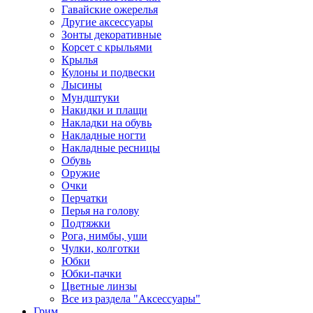
Гавайские ожерелья
Другие аксессуары
Зонты декоративные
Корсет с крыльями
Крылья
Кулоны и подвески
Лысины
Мундштуки
Накидки и плащи
Накладки на обувь
Накладные ногти
Накладные ресницы
Обувь
Оружие
Очки
Перчатки
Перья на голову
Подтяжки
Рога, нимбы, уши
Чулки, колготки
Юбки
Юбки-пачки
Цветные линзы
Все из раздела "Аксессуары"
Грим