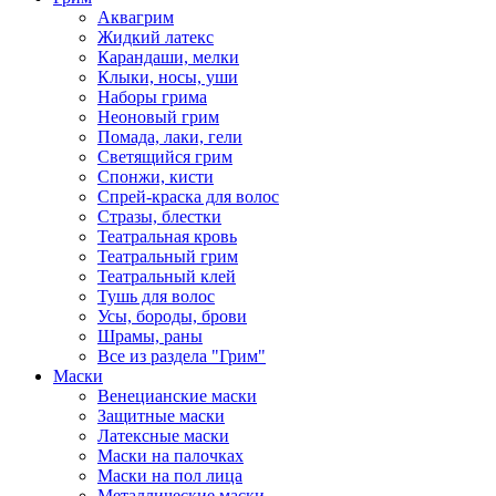
Аквагрим
Жидкий латекс
Карандаши, мелки
Клыки, носы, уши
Наборы грима
Неоновый грим
Помада, лаки, гели
Светящийся грим
Спонжи, кисти
Спрей-краска для волос
Стразы, блестки
Театральная кровь
Театральный грим
Театральный клей
Тушь для волос
Усы, бороды, брови
Шрамы, раны
Все из раздела "Грим"
Маски
Венецианские маски
Защитные маски
Латексные маски
Маски на палочках
Маски на пол лица
Металлические маски