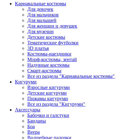
Карнавальные костюмы
Для девочек
Для мальчиков
Для малышей
Для женщин и девушек
Для мужчин
Детские костюмы
Тематические футболки
3D платья
Костюмы-наездники
Морф-костюмы, зентай
Надувные костюмы
Смарт-костюмы
Все из раздела "Карнавальные костюмы"
Кигуруми
Взрослые кигуруми
Детские кигуруми
Пижамы кигуруми
Все из раздела "Кигуруми"
Аксессуары
Бабочки и галстуки
Банданы
Боа
Веера
Волшебные палочки