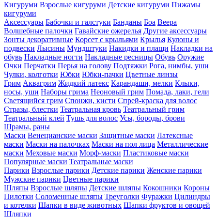
Кигуруми
Взрослые кигуруми
Детские кигуруми
Пижамы
кигуруми
Аксессуары
Бабочки и галстуки
Банданы
Боа
Веера
Волшебные палочки
Гавайские ожерелья
Другие аксессуары
Зонты декоративные
Корсет с крыльями
Крылья
Кулоны и
подвески
Лысины
Мундштуки
Накидки и плащи
Накладки на
обувь
Накладные ногти
Накладные ресницы
Обувь
Оружие
Очки
Перчатки
Перья на голову
Подтяжки
Рога, нимбы, уши
Чулки, колготки
Юбки
Юбки-пачки
Цветные линзы
Грим
Аквагрим
Жидкий латекс
Карандаши, мелки
Клыки,
носы, уши
Наборы грима
Неоновый грим
Помада, лаки, гели
Светящийся грим
Спонжи, кисти
Спрей-краска для волос
Стразы, блестки
Театральная кровь
Театральный грим
Театральный клей
Тушь для волос
Усы, бороды, брови
Шрамы, раны
Маски
Венецианские маски
Защитные маски
Латексные
маски
Маски на палочках
Маски на пол лица
Металлические
маски
Меховые маски
Морф-маски
Пластиковые маски
Популярные маски
Театральные маски
Парики
Взрослые парики
Детские парики
Женские парики
Мужские парики
Цветные парики
Шляпы
Взрослые шляпы
Детские шляпы
Кокошники
Короны
Пилотки
Соломенные шляпы
Треуголки
Фуражки
Цилиндры
и котелки
Шапки в виде животных
Шапки фруктов и овощей
Шляпки