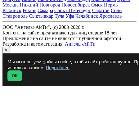
Москва
Нижний Новгород
Новосибирск
Омск
Пермь
Рыбинск
Рязань
Самара
Санкт-Петербург
Саратов
Сочи
Ставрополь
Сыктывкар
Тула
Уфа
Челябинск
Ярославль
ООО "Ангелы-АйТи", (c) 2008-2026 г.
Контент на сайте предназначен для лиц старше 18 лет
Предложения на сайте не являются публичной офертой
Разработка и автоматизация:
Ангелы-АйТи
×
Мы используем файлы cookie, чтобы сайт работал лучше. Пр
использованием.
Подробнее
OK