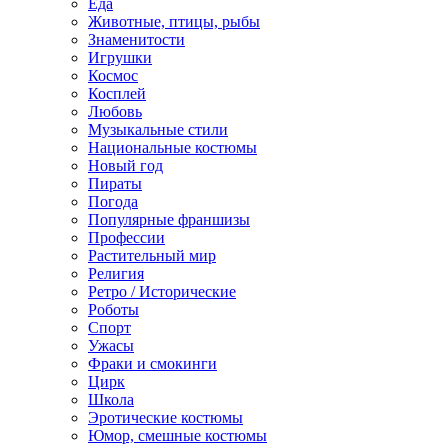
Еда
Животные, птицы, рыбы
Знаменитости
Игрушки
Космос
Косплей
Любовь
Музыкальные стили
Национальные костюмы
Новый год
Пираты
Погода
Популярные франшизы
Профессии
Растительный мир
Религия
Ретро / Исторические
Роботы
Спорт
Ужасы
Фраки и смокинги
Цирк
Школа
Эротические костюмы
Юмор, смешные костюмы