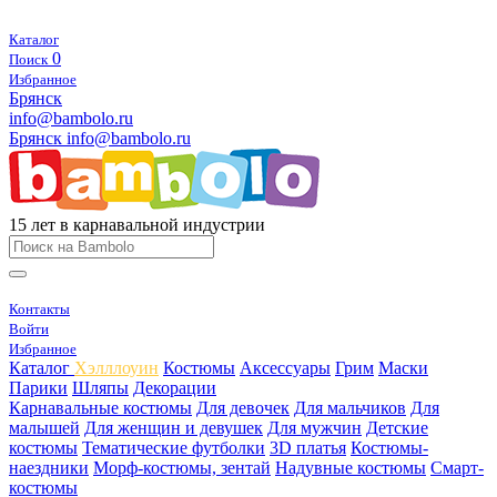
Каталог
0
Поиск
Избранное
Брянск
info@bambolo.ru
Брянск
info@bambolo.ru
15 лет в карнавальной индустрии
Контакты
Войти
Избранное
Каталог
Хэлллоуин
Костюмы
Аксессуары
Грим
Маски
Парики
Шляпы
Декорации
Карнавальные костюмы
Для девочек
Для мальчиков
Для
малышей
Для женщин и девушек
Для мужчин
Детские
костюмы
Тематические футболки
3D платья
Костюмы-
наездники
Морф-костюмы, зентай
Надувные костюмы
Смарт-
костюмы