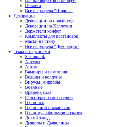
Шапки фруктов и овощей
Шляпки
Все из раздела "Шляпы"
Декорации
Декорации на новый год
Декорации на Хэллоуин
Держатели конфет
Комплекты для постановок
Маски на стену
Все из раздела "Декорации"
Темы и персонажи
Steampunk
Ангелы
Аниме
Вампиры и вампирши
Ведьмы и колдуны
Вирусы, микробы
Военные
Времена года
Гангстеры и гангстерши
Герои игр
Герои кино и комиксов
Герои мультфильмов и сказок
Дикий запад
Дьяволы и Дьяволицы