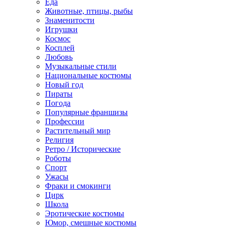
Еда
Животные, птицы, рыбы
Знаменитости
Игрушки
Космос
Косплей
Любовь
Музыкальные стили
Национальные костюмы
Новый год
Пираты
Погода
Популярные франшизы
Профессии
Растительный мир
Религия
Ретро / Исторические
Роботы
Спорт
Ужасы
Фраки и смокинги
Цирк
Школа
Эротические костюмы
Юмор, смешные костюмы