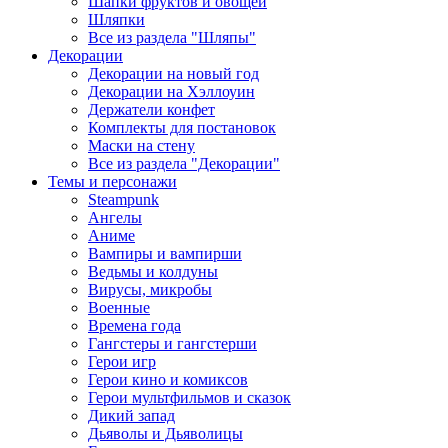
Шапки фруктов и овощей
Шляпки
Все из раздела "Шляпы"
Декорации
Декорации на новый год
Декорации на Хэллоуин
Держатели конфет
Комплекты для постановок
Маски на стену
Все из раздела "Декорации"
Темы и персонажи
Steampunk
Ангелы
Аниме
Вампиры и вампирши
Ведьмы и колдуны
Вирусы, микробы
Военные
Времена года
Гангстеры и гангстерши
Герои игр
Герои кино и комиксов
Герои мультфильмов и сказок
Дикий запад
Дьяволы и Дьяволицы