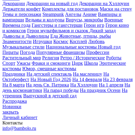
Декорации
Декорации на новый год
Декорации на Хэллоуин
Держатели конфет
Комплекты для постановок
Маски на стену
Темы и персонажи
Steampunk
Ангелы
Аниме
Вампиры и
вампирши
Ведьмы и колдуны
Вирусы, микробы
Военные
Времена года
Гангстеры и гангстерши
Герои игр
Герои кино
и комиксов
Герои мультфильмов и сказок
Дикий запад
Дьяволы и Дьяволицы
Еда
Животные, птицы, рыбы
Знаменитости
Игрушки
Космос
Косплей
Любовь
Музыкальные стили
Национальные костюмы
Новый год
Пираты
Погода
Популярные франшизы
Профессии
Растительный мир
Религия
Ретро / Исторические
Роботы
Спорт
Ужасы
Фраки и смокинги
Цирк
Школа
Эротические
костюмы
Юмор, смешные костюмы
Праздники
На детский спектакль
На масленицу
На
Октоберфест
На Новый Год 2026
На 14 февраля
На 23 февраля
На 8 марта
На день Св. Патрика
На Хэллоуин
На 1 апреля
На
день космонавтики
На парад победы
На праздник Осени
На
утренник
Выпускной в детский сад
Распродажа
Новинки
закрыть
Личный кабинет
Контакты
info@bambolo.ru