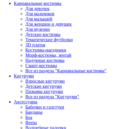
Карнавальные костюмы
Для девочек
Для мальчиков
Для малышей
Для женщин и девушек
Для мужчин
Детские костюмы
Тематические футболки
3D платья
Костюмы-наездники
Морф-костюмы, зентай
Надувные костюмы
Смарт-костюмы
Все из раздела "Карнавальные костюмы"
Кигуруми
Взрослые кигуруми
Детские кигуруми
Пижамы кигуруми
Все из раздела "Кигуруми"
Аксессуары
Бабочки и галстуки
Банданы
Боа
Веера
Волшебные палочки