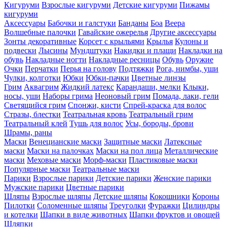
Кигуруми
Взрослые кигуруми
Детские кигуруми
Пижамы
кигуруми
Аксессуары
Бабочки и галстуки
Банданы
Боа
Веера
Волшебные палочки
Гавайские ожерелья
Другие аксессуары
Зонты декоративные
Корсет с крыльями
Крылья
Кулоны и
подвески
Лысины
Мундштуки
Накидки и плащи
Накладки на
обувь
Накладные ногти
Накладные ресницы
Обувь
Оружие
Очки
Перчатки
Перья на голову
Подтяжки
Рога, нимбы, уши
Чулки, колготки
Юбки
Юбки-пачки
Цветные линзы
Грим
Аквагрим
Жидкий латекс
Карандаши, мелки
Клыки,
носы, уши
Наборы грима
Неоновый грим
Помада, лаки, гели
Светящийся грим
Спонжи, кисти
Спрей-краска для волос
Стразы, блестки
Театральная кровь
Театральный грим
Театральный клей
Тушь для волос
Усы, бороды, брови
Шрамы, раны
Маски
Венецианские маски
Защитные маски
Латексные
маски
Маски на палочках
Маски на пол лица
Металлические
маски
Меховые маски
Морф-маски
Пластиковые маски
Популярные маски
Театральные маски
Парики
Взрослые парики
Детские парики
Женские парики
Мужские парики
Цветные парики
Шляпы
Взрослые шляпы
Детские шляпы
Кокошники
Короны
Пилотки
Соломенные шляпы
Треуголки
Фуражки
Цилиндры
и котелки
Шапки в виде животных
Шапки фруктов и овощей
Шляпки