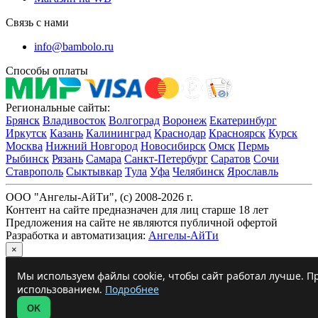
Связь с нами
info@bambolo.ru
Способы оплаты
Региональные сайты:
Брянск
Владивосток
Волгоград
Воронеж
Екатеринбург
Иркутск
Казань
Калининград
Краснодар
Красноярск
Курск
Москва
Нижний Новгород
Новосибирск
Омск
Пермь
Рыбинск
Рязань
Самара
Санкт-Петербург
Саратов
Сочи
Ставрополь
Сыктывкар
Тула
Уфа
Челябинск
Ярославль
ООО "Ангелы-АйТи", (c) 2008-2026 г.
Контент на сайте предназначен для лиц старше 18 лет
Предложения на сайте не являются публичной офертой
Разработка и автоматизация:
Ангелы-АйТи
×
Мы используем файлы cookie, чтобы сайт работал лучше. Пр
использованием.
Подробнее
OK