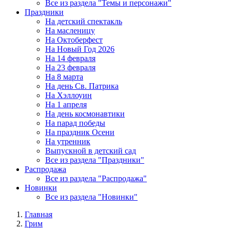
Все из раздела "Темы и персонажи"
Праздники
На детский спектакль
На масленицу
На Октоберфест
На Новый Год 2026
На 14 февраля
На 23 февраля
На 8 марта
На день Св. Патрика
На Хэллоуин
На 1 апреля
На день космонавтики
На парад победы
На праздник Осени
На утренник
Выпускной в детский сад
Все из раздела "Праздники"
Распродажа
Все из раздела "Распродажа"
Новинки
Все из раздела "Новинки"
Главная
Грим