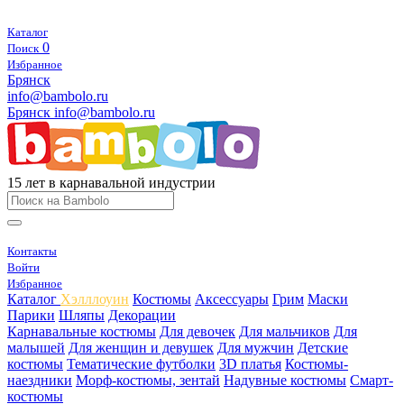
Каталог
0
Поиск
Избранное
Брянск
info@bambolo.ru
Брянск
info@bambolo.ru
15 лет в карнавальной индустрии
Контакты
Войти
Избранное
Каталог
Хэлллоуин
Костюмы
Аксессуары
Грим
Маски
Парики
Шляпы
Декорации
Карнавальные костюмы
Для девочек
Для мальчиков
Для
малышей
Для женщин и девушек
Для мужчин
Детские
костюмы
Тематические футболки
3D платья
Костюмы-
наездники
Морф-костюмы, зентай
Надувные костюмы
Смарт-
костюмы