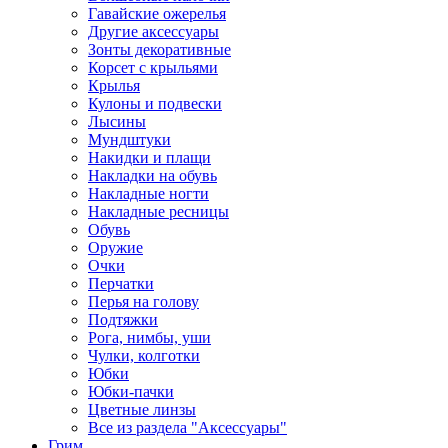
Гавайские ожерелья
Другие аксессуары
Зонты декоративные
Корсет с крыльями
Крылья
Кулоны и подвески
Лысины
Мундштуки
Накидки и плащи
Накладки на обувь
Накладные ногти
Накладные ресницы
Обувь
Оружие
Очки
Перчатки
Перья на голову
Подтяжки
Рога, нимбы, уши
Чулки, колготки
Юбки
Юбки-пачки
Цветные линзы
Все из раздела "Аксессуары"
Грим