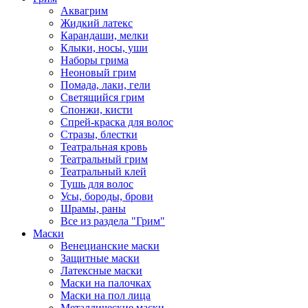
Аквагрим
Жидкий латекс
Карандаши, мелки
Клыки, носы, уши
Наборы грима
Неоновый грим
Помада, лаки, гели
Светящийся грим
Спонжи, кисти
Спрей-краска для волос
Стразы, блестки
Театральная кровь
Театральный грим
Театральный клей
Тушь для волос
Усы, бороды, брови
Шрамы, раны
Все из раздела "Грим"
Маски
Венецианские маски
Защитные маски
Латексные маски
Маски на палочках
Маски на пол лица
Металлические маски