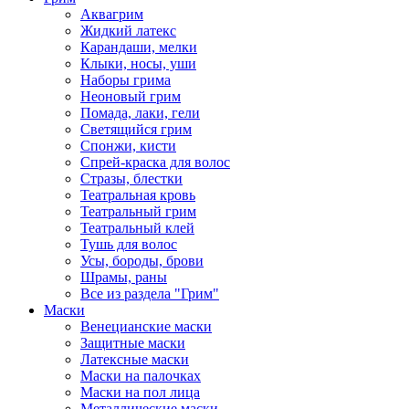
Аквагрим
Жидкий латекс
Карандаши, мелки
Клыки, носы, уши
Наборы грима
Неоновый грим
Помада, лаки, гели
Светящийся грим
Спонжи, кисти
Спрей-краска для волос
Стразы, блестки
Театральная кровь
Театральный грим
Театральный клей
Тушь для волос
Усы, бороды, брови
Шрамы, раны
Все из раздела "Грим"
Маски
Венецианские маски
Защитные маски
Латексные маски
Маски на палочках
Маски на пол лица
Металлические маски