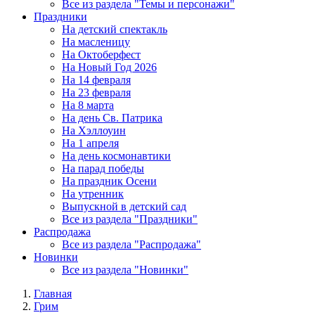
Все из раздела "Темы и персонажи"
Праздники
На детский спектакль
На масленицу
На Октоберфест
На Новый Год 2026
На 14 февраля
На 23 февраля
На 8 марта
На день Св. Патрика
На Хэллоуин
На 1 апреля
На день космонавтики
На парад победы
На праздник Осени
На утренник
Выпускной в детский сад
Все из раздела "Праздники"
Распродажа
Все из раздела "Распродажа"
Новинки
Все из раздела "Новинки"
Главная
Грим