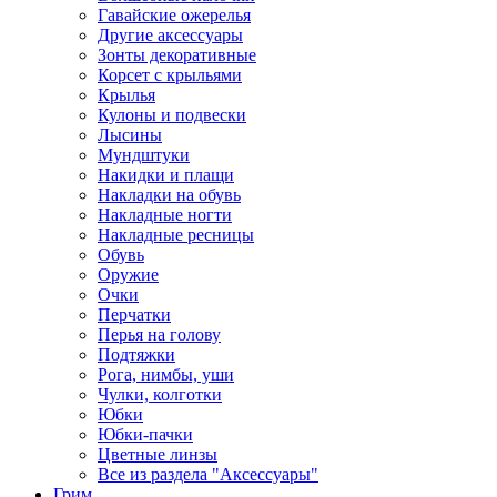
Гавайские ожерелья
Другие аксессуары
Зонты декоративные
Корсет с крыльями
Крылья
Кулоны и подвески
Лысины
Мундштуки
Накидки и плащи
Накладки на обувь
Накладные ногти
Накладные ресницы
Обувь
Оружие
Очки
Перчатки
Перья на голову
Подтяжки
Рога, нимбы, уши
Чулки, колготки
Юбки
Юбки-пачки
Цветные линзы
Все из раздела "Аксессуары"
Грим