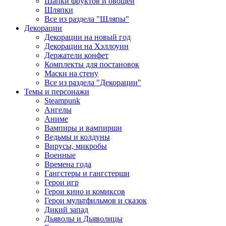
Шапки фруктов и овощей
Шляпки
Все из раздела "Шляпы"
Декорации
Декорации на новый год
Декорации на Хэллоуин
Держатели конфет
Комплекты для постановок
Маски на стену
Все из раздела "Декорации"
Темы и персонажи
Steampunk
Ангелы
Аниме
Вампиры и вампирши
Ведьмы и колдуны
Вирусы, микробы
Военные
Времена года
Гангстеры и гангстерши
Герои игр
Герои кино и комиксов
Герои мультфильмов и сказок
Дикий запад
Дьяволы и Дьяволицы