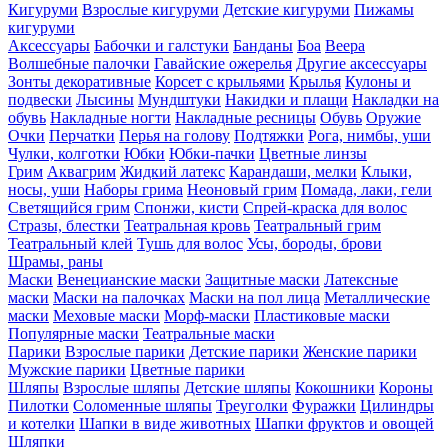
Кигуруми
Взрослые кигуруми
Детские кигуруми
Пижамы
кигуруми
Аксессуары
Бабочки и галстуки
Банданы
Боа
Веера
Волшебные палочки
Гавайские ожерелья
Другие аксессуары
Зонты декоративные
Корсет с крыльями
Крылья
Кулоны и
подвески
Лысины
Мундштуки
Накидки и плащи
Накладки на
обувь
Накладные ногти
Накладные ресницы
Обувь
Оружие
Очки
Перчатки
Перья на голову
Подтяжки
Рога, нимбы, уши
Чулки, колготки
Юбки
Юбки-пачки
Цветные линзы
Грим
Аквагрим
Жидкий латекс
Карандаши, мелки
Клыки,
носы, уши
Наборы грима
Неоновый грим
Помада, лаки, гели
Светящийся грим
Спонжи, кисти
Спрей-краска для волос
Стразы, блестки
Театральная кровь
Театральный грим
Театральный клей
Тушь для волос
Усы, бороды, брови
Шрамы, раны
Маски
Венецианские маски
Защитные маски
Латексные
маски
Маски на палочках
Маски на пол лица
Металлические
маски
Меховые маски
Морф-маски
Пластиковые маски
Популярные маски
Театральные маски
Парики
Взрослые парики
Детские парики
Женские парики
Мужские парики
Цветные парики
Шляпы
Взрослые шляпы
Детские шляпы
Кокошники
Короны
Пилотки
Соломенные шляпы
Треуголки
Фуражки
Цилиндры
и котелки
Шапки в виде животных
Шапки фруктов и овощей
Шляпки