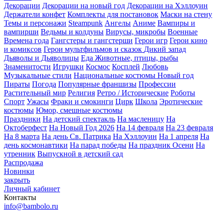
Декорации
Декорации на новый год
Декорации на Хэллоуин
Держатели конфет
Комплекты для постановок
Маски на стену
Темы и персонажи
Steampunk
Ангелы
Аниме
Вампиры и
вампирши
Ведьмы и колдуны
Вирусы, микробы
Военные
Времена года
Гангстеры и гангстерши
Герои игр
Герои кино
и комиксов
Герои мультфильмов и сказок
Дикий запад
Дьяволы и Дьяволицы
Еда
Животные, птицы, рыбы
Знаменитости
Игрушки
Космос
Косплей
Любовь
Музыкальные стили
Национальные костюмы
Новый год
Пираты
Погода
Популярные франшизы
Профессии
Растительный мир
Религия
Ретро / Исторические
Роботы
Спорт
Ужасы
Фраки и смокинги
Цирк
Школа
Эротические
костюмы
Юмор, смешные костюмы
Праздники
На детский спектакль
На масленицу
На
Октоберфест
На Новый Год 2026
На 14 февраля
На 23 февраля
На 8 марта
На день Св. Патрика
На Хэллоуин
На 1 апреля
На
день космонавтики
На парад победы
На праздник Осени
На
утренник
Выпускной в детский сад
Распродажа
Новинки
закрыть
Личный кабинет
Контакты
info@bambolo.ru