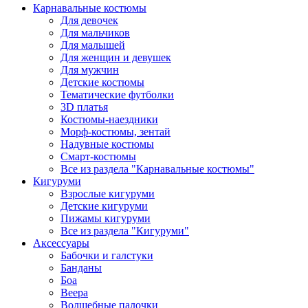
Карнавальные костюмы
Для девочек
Для мальчиков
Для малышей
Для женщин и девушек
Для мужчин
Детские костюмы
Тематические футболки
3D платья
Костюмы-наездники
Морф-костюмы, зентай
Надувные костюмы
Смарт-костюмы
Все из раздела "Карнавальные костюмы"
Кигуруми
Взрослые кигуруми
Детские кигуруми
Пижамы кигуруми
Все из раздела "Кигуруми"
Аксессуары
Бабочки и галстуки
Банданы
Боа
Веера
Волшебные палочки