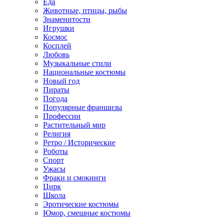
Еда
Животные, птицы, рыбы
Знаменитости
Игрушки
Космос
Косплей
Любовь
Музыкальные стили
Национальные костюмы
Новый год
Пираты
Погода
Популярные франшизы
Профессии
Растительный мир
Религия
Ретро / Исторические
Роботы
Спорт
Ужасы
Фраки и смокинги
Цирк
Школа
Эротические костюмы
Юмор, смешные костюмы