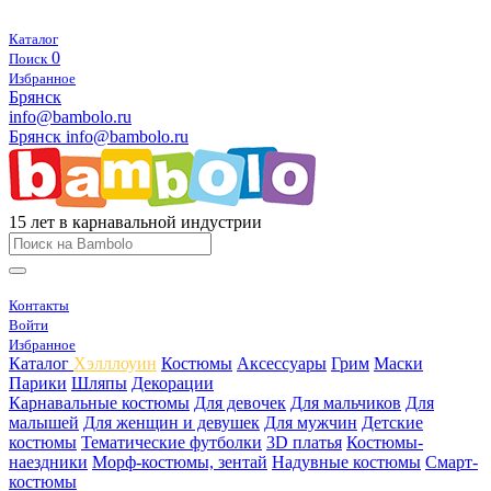
Каталог
0
Поиск
Избранное
Брянск
info@bambolo.ru
Брянск
info@bambolo.ru
15 лет в карнавальной индустрии
Контакты
Войти
Избранное
Каталог
Хэлллоуин
Костюмы
Аксессуары
Грим
Маски
Парики
Шляпы
Декорации
Карнавальные костюмы
Для девочек
Для мальчиков
Для
малышей
Для женщин и девушек
Для мужчин
Детские
костюмы
Тематические футболки
3D платья
Костюмы-
наездники
Морф-костюмы, зентай
Надувные костюмы
Смарт-
костюмы