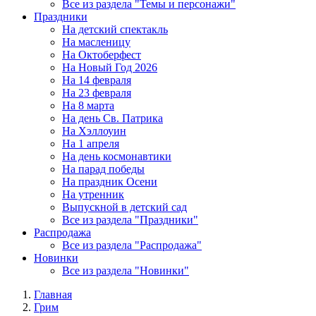
Все из раздела "Темы и персонажи"
Праздники
На детский спектакль
На масленицу
На Октоберфест
На Новый Год 2026
На 14 февраля
На 23 февраля
На 8 марта
На день Св. Патрика
На Хэллоуин
На 1 апреля
На день космонавтики
На парад победы
На праздник Осени
На утренник
Выпускной в детский сад
Все из раздела "Праздники"
Распродажа
Все из раздела "Распродажа"
Новинки
Все из раздела "Новинки"
Главная
Грим