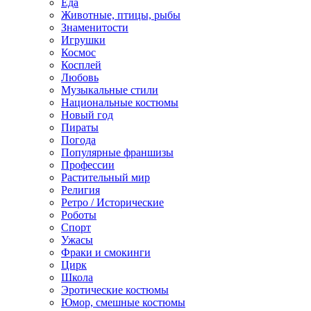
Еда
Животные, птицы, рыбы
Знаменитости
Игрушки
Космос
Косплей
Любовь
Музыкальные стили
Национальные костюмы
Новый год
Пираты
Погода
Популярные франшизы
Профессии
Растительный мир
Религия
Ретро / Исторические
Роботы
Спорт
Ужасы
Фраки и смокинги
Цирк
Школа
Эротические костюмы
Юмор, смешные костюмы