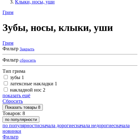
Клыки, носы, уши
Грим
Зубы, носы, клыки, уши
Грим
Фильтр
Закрыть
Фильтр
сбросить
Тип грима
зубы
1
латексные накладки
1
накладной нос
2
показать ещё
Сбросить
Показать
товары
8
Товаров:
8
по популярности
по популярности
сначала дорогие
сначала недорогие
сначала
новинки
Фильтр