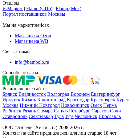
Отзывы
Я.Маркет
|
Flamp (СПб)
|
Flamp (Мск)
Портал поставщиков Москвы
Мы на маркетплейсах
Магазин на Ozon
Магазин на WB
Связь с нами
info@bambolo.ru
Способы оплаты
Региональные сайты:
Брянск
Владивосток
Волгоград
Воронеж
Екатеринбург
Иркутск
Казань
Калининград
Краснодар
Красноярск
Курск
Москва
Нижний Новгород
Новосибирск
Омск
Пермь
Рыбинск
Рязань
Самара
Санкт-Петербург
Саратов
Сочи
Ставрополь
Сыктывкар
Тула
Уфа
Челябинск
Ярославль
ООО "Ангелы-АйТи", (c) 2008-2026 г.
Контент на сайте предназначен для лиц старше 18 лет