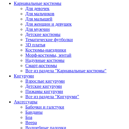
Карнавальные костюмы
Для девочек
Для мальчиков
Для малышей
Для женщин и девушек
Для мужчин
Детские костюмы
Тематические футболки
3D платья
Костюмы-наездники
Морф-костюмы, зентай
Надувные костюмы
Смарт-костюмы
Все из раздела "Карнавальные костюмы"
Кигуруми
Взрослые кигуруми
Детские кигуруми
Пижамы кигуруми
Все из раздела "Кигуруми"
Аксессуары
Бабочки и галстуки
Банданы
Боа
Веера
Волшебные палочки