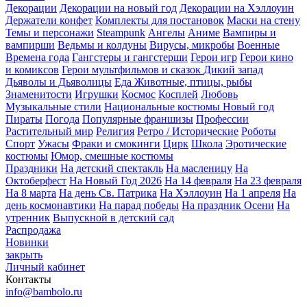
Декорации
Декорации на новый год
Декорации на Хэллоуин
Держатели конфет
Комплекты для постановок
Маски на стену
Темы и персонажи
Steampunk
Ангелы
Аниме
Вампиры и
вампирши
Ведьмы и колдуны
Вирусы, микробы
Военные
Времена года
Гангстеры и гангстерши
Герои игр
Герои кино
и комиксов
Герои мультфильмов и сказок
Дикий запад
Дьяволы и Дьяволицы
Еда
Животные, птицы, рыбы
Знаменитости
Игрушки
Космос
Косплей
Любовь
Музыкальные стили
Национальные костюмы
Новый год
Пираты
Погода
Популярные франшизы
Профессии
Растительный мир
Религия
Ретро / Исторические
Роботы
Спорт
Ужасы
Фраки и смокинги
Цирк
Школа
Эротические
костюмы
Юмор, смешные костюмы
Праздники
На детский спектакль
На масленицу
На
Октоберфест
На Новый Год 2026
На 14 февраля
На 23 февраля
На 8 марта
На день Св. Патрика
На Хэллоуин
На 1 апреля
На
день космонавтики
На парад победы
На праздник Осени
На
утренник
Выпускной в детский сад
Распродажа
Новинки
закрыть
Личный кабинет
Контакты
info@bambolo.ru