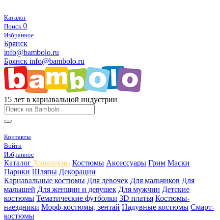
Каталог
0
Поиск
Избранное
Брянск
info@bambolo.ru
Брянск
info@bambolo.ru
15 лет в карнавальной индустрии
Контакты
Войти
Избранное
Каталог
Хэлллоуин
Костюмы
Аксессуары
Грим
Маски
Парики
Шляпы
Декорации
Карнавальные костюмы
Для девочек
Для мальчиков
Для
малышей
Для женщин и девушек
Для мужчин
Детские
костюмы
Тематические футболки
3D платья
Костюмы-
наездники
Морф-костюмы, зентай
Надувные костюмы
Смарт-
костюмы