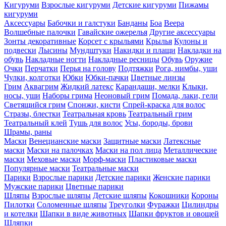
Кигуруми
Взрослые кигуруми
Детские кигуруми
Пижамы
кигуруми
Аксессуары
Бабочки и галстуки
Банданы
Боа
Веера
Волшебные палочки
Гавайские ожерелья
Другие аксессуары
Зонты декоративные
Корсет с крыльями
Крылья
Кулоны и
подвески
Лысины
Мундштуки
Накидки и плащи
Накладки на
обувь
Накладные ногти
Накладные ресницы
Обувь
Оружие
Очки
Перчатки
Перья на голову
Подтяжки
Рога, нимбы, уши
Чулки, колготки
Юбки
Юбки-пачки
Цветные линзы
Грим
Аквагрим
Жидкий латекс
Карандаши, мелки
Клыки,
носы, уши
Наборы грима
Неоновый грим
Помада, лаки, гели
Светящийся грим
Спонжи, кисти
Спрей-краска для волос
Стразы, блестки
Театральная кровь
Театральный грим
Театральный клей
Тушь для волос
Усы, бороды, брови
Шрамы, раны
Маски
Венецианские маски
Защитные маски
Латексные
маски
Маски на палочках
Маски на пол лица
Металлические
маски
Меховые маски
Морф-маски
Пластиковые маски
Популярные маски
Театральные маски
Парики
Взрослые парики
Детские парики
Женские парики
Мужские парики
Цветные парики
Шляпы
Взрослые шляпы
Детские шляпы
Кокошники
Короны
Пилотки
Соломенные шляпы
Треуголки
Фуражки
Цилиндры
и котелки
Шапки в виде животных
Шапки фруктов и овощей
Шляпки