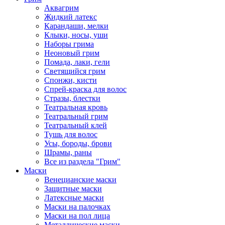
Аквагрим
Жидкий латекс
Карандаши, мелки
Клыки, носы, уши
Наборы грима
Неоновый грим
Помада, лаки, гели
Светящийся грим
Спонжи, кисти
Спрей-краска для волос
Стразы, блестки
Театральная кровь
Театральный грим
Театральный клей
Тушь для волос
Усы, бороды, брови
Шрамы, раны
Все из раздела "Грим"
Маски
Венецианские маски
Защитные маски
Латексные маски
Маски на палочках
Маски на пол лица
Металлические маски