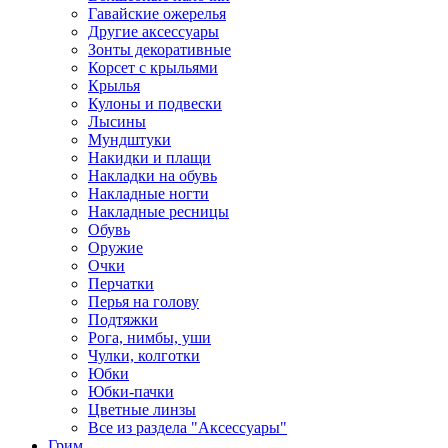
Гавайские ожерелья
Другие аксессуары
Зонты декоративные
Корсет с крыльями
Крылья
Кулоны и подвески
Лысины
Мундштуки
Накидки и плащи
Накладки на обувь
Накладные ногти
Накладные ресницы
Обувь
Оружие
Очки
Перчатки
Перья на голову
Подтяжки
Рога, нимбы, уши
Чулки, колготки
Юбки
Юбки-пачки
Цветные линзы
Все из раздела "Аксессуары"
Грим