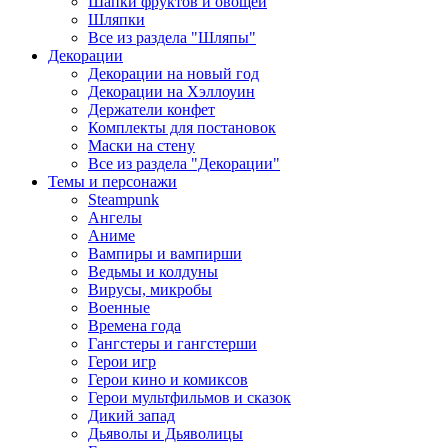
Шапки фруктов и овощей
Шляпки
Все из раздела "Шляпы"
Декорации
Декорации на новый год
Декорации на Хэллоуин
Держатели конфет
Комплекты для постановок
Маски на стену
Все из раздела "Декорации"
Темы и персонажи
Steampunk
Ангелы
Аниме
Вампиры и вампирши
Ведьмы и колдуны
Вирусы, микробы
Военные
Времена года
Гангстеры и гангстерши
Герои игр
Герои кино и комиксов
Герои мультфильмов и сказок
Дикий запад
Дьяволы и Дьяволицы