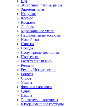
Еда
Животные, птицы, рыбы
Знаменитости
Игрушки
Космос
Косплей
Любовь
Музыкальные стили
Национальные костюмы
Новый год
Пираты
Погода
Популярные франшизы
Профессии
Растительный мир
Религия
Ретро / Исторические
Роботы
Спорт
Ужасы
Фраки и смокинги
Цирк
Школа
Эротические костюмы
Юмор, смешные костюмы