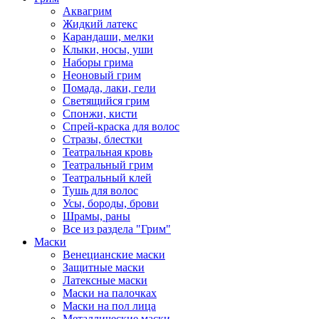
Аквагрим
Жидкий латекс
Карандаши, мелки
Клыки, носы, уши
Наборы грима
Неоновый грим
Помада, лаки, гели
Светящийся грим
Спонжи, кисти
Спрей-краска для волос
Стразы, блестки
Театральная кровь
Театральный грим
Театральный клей
Тушь для волос
Усы, бороды, брови
Шрамы, раны
Все из раздела "Грим"
Маски
Венецианские маски
Защитные маски
Латексные маски
Маски на палочках
Маски на пол лица
Металлические маски