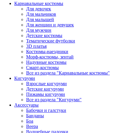
Карнавальные костюмы
Для девочек
Для мальчиков
Для малышей
Для женщин и девушек
Для мужчин
Детские костюмы
Тематические футболки
3D платья
Костюмы-наездники
Морф-костюмы, зентай
Надувные костюмы
Смарт-костюмы
Все из раздела "Карнавальные костюмы"
Кигуруми
Взрослые кигуруми
Детские кигуруми
Пижамы кигуруми
Все из раздела "Кигуруми"
Аксессуары
Бабочки и галстуки
Банданы
Боа
Веера
Волшебные палочки