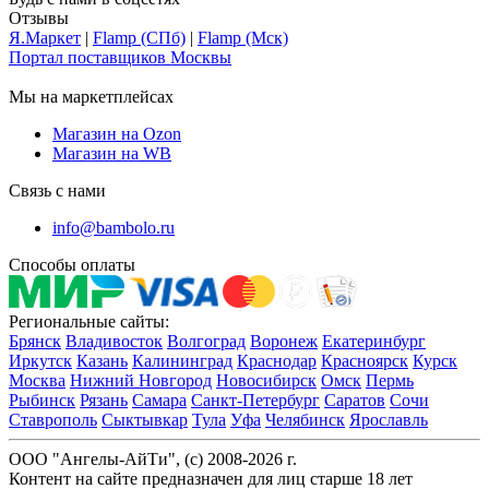
Отзывы
Я.Маркет
|
Flamp (СПб)
|
Flamp (Мск)
Портал поставщиков Москвы
Мы на маркетплейсах
Магазин на Ozon
Магазин на WB
Связь с нами
info@bambolo.ru
Способы оплаты
Региональные сайты:
Брянск
Владивосток
Волгоград
Воронеж
Екатеринбург
Иркутск
Казань
Калининград
Краснодар
Красноярск
Курск
Москва
Нижний Новгород
Новосибирск
Омск
Пермь
Рыбинск
Рязань
Самара
Санкт-Петербург
Саратов
Сочи
Ставрополь
Сыктывкар
Тула
Уфа
Челябинск
Ярославль
ООО "Ангелы-АйТи", (c) 2008-2026 г.
Контент на сайте предназначен для лиц старше 18 лет