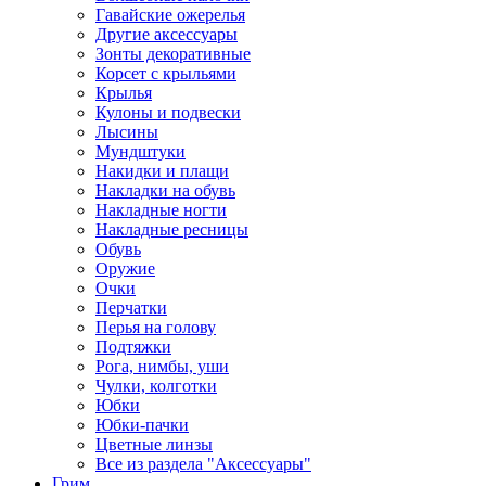
Гавайские ожерелья
Другие аксессуары
Зонты декоративные
Корсет с крыльями
Крылья
Кулоны и подвески
Лысины
Мундштуки
Накидки и плащи
Накладки на обувь
Накладные ногти
Накладные ресницы
Обувь
Оружие
Очки
Перчатки
Перья на голову
Подтяжки
Рога, нимбы, уши
Чулки, колготки
Юбки
Юбки-пачки
Цветные линзы
Все из раздела "Аксессуары"
Грим