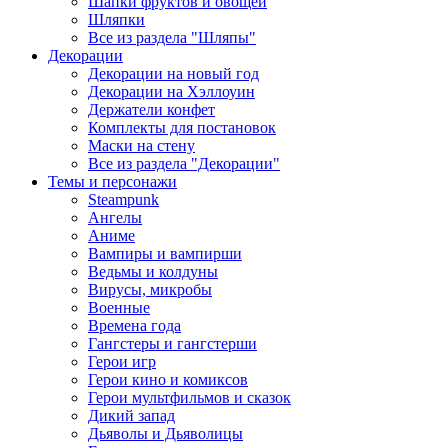
Шапки фруктов и овощей
Шляпки
Все из раздела "Шляпы"
Декорации
Декорации на новый год
Декорации на Хэллоуин
Держатели конфет
Комплекты для постановок
Маски на стену
Все из раздела "Декорации"
Темы и персонажи
Steampunk
Ангелы
Аниме
Вампиры и вампирши
Ведьмы и колдуны
Вирусы, микробы
Военные
Времена года
Гангстеры и гангстерши
Герои игр
Герои кино и комиксов
Герои мультфильмов и сказок
Дикий запад
Дьяволы и Дьяволицы