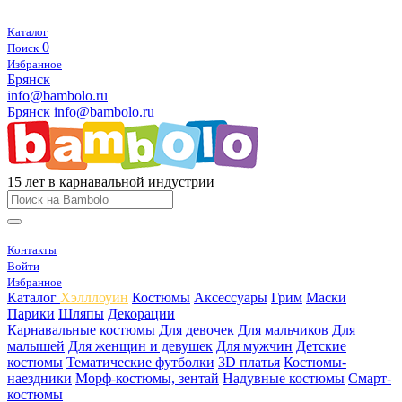
Каталог
0
Поиск
Избранное
Брянск
info@bambolo.ru
Брянск
info@bambolo.ru
15 лет в карнавальной индустрии
Контакты
Войти
Избранное
Каталог
Хэлллоуин
Костюмы
Аксессуары
Грим
Маски
Парики
Шляпы
Декорации
Карнавальные костюмы
Для девочек
Для мальчиков
Для
малышей
Для женщин и девушек
Для мужчин
Детские
костюмы
Тематические футболки
3D платья
Костюмы-
наездники
Морф-костюмы, зентай
Надувные костюмы
Смарт-
костюмы