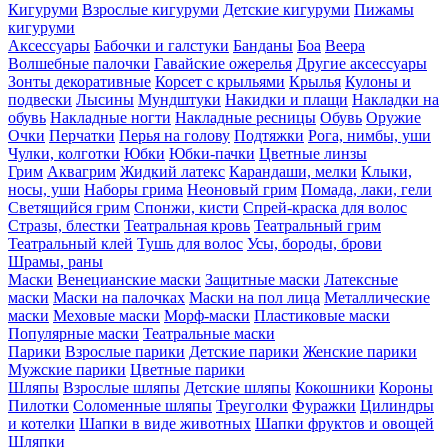
Кигуруми
Взрослые кигуруми
Детские кигуруми
Пижамы
кигуруми
Аксессуары
Бабочки и галстуки
Банданы
Боа
Веера
Волшебные палочки
Гавайские ожерелья
Другие аксессуары
Зонты декоративные
Корсет с крыльями
Крылья
Кулоны и
подвески
Лысины
Мундштуки
Накидки и плащи
Накладки на
обувь
Накладные ногти
Накладные ресницы
Обувь
Оружие
Очки
Перчатки
Перья на голову
Подтяжки
Рога, нимбы, уши
Чулки, колготки
Юбки
Юбки-пачки
Цветные линзы
Грим
Аквагрим
Жидкий латекс
Карандаши, мелки
Клыки,
носы, уши
Наборы грима
Неоновый грим
Помада, лаки, гели
Светящийся грим
Спонжи, кисти
Спрей-краска для волос
Стразы, блестки
Театральная кровь
Театральный грим
Театральный клей
Тушь для волос
Усы, бороды, брови
Шрамы, раны
Маски
Венецианские маски
Защитные маски
Латексные
маски
Маски на палочках
Маски на пол лица
Металлические
маски
Меховые маски
Морф-маски
Пластиковые маски
Популярные маски
Театральные маски
Парики
Взрослые парики
Детские парики
Женские парики
Мужские парики
Цветные парики
Шляпы
Взрослые шляпы
Детские шляпы
Кокошники
Короны
Пилотки
Соломенные шляпы
Треуголки
Фуражки
Цилиндры
и котелки
Шапки в виде животных
Шапки фруктов и овощей
Шляпки