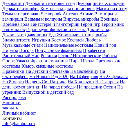
Декорации
Декорации на новый год
Декорации на Хэллоуин
Держатели конфет
Комплекты для постановок
Маски на стену
Темы и персонажи
Steampunk
Ангелы
Аниме
Вампиры и
вампирши
Ведьмы и колдуны
Вирусы, микробы
Военные
Времена года
Гангстеры и гангстерши
Герои игр
Герои кино
и комиксов
Герои мультфильмов и сказок
Дикий запад
Дьяволы и Дьяволицы
Еда
Животные, птицы, рыбы
Знаменитости
Игрушки
Космос
Косплей
Любовь
Музыкальные стили
Национальные костюмы
Новый год
Пираты
Погода
Популярные франшизы
Профессии
Растительный мир
Религия
Ретро / Исторические
Роботы
Спорт
Ужасы
Фраки и смокинги
Цирк
Школа
Эротические
костюмы
Юмор, смешные костюмы
Праздники
На детский спектакль
На масленицу
На
Октоберфест
На Новый Год 2026
На 14 февраля
На 23 февраля
На 8 марта
На день Св. Патрика
На Хэллоуин
На 1 апреля
На
день космонавтики
На парад победы
На праздник Осени
На
утренник
Выпускной в детский сад
Распродажа
Новинки
закрыть
Личный кабинет
Контакты
info@bambolo.ru