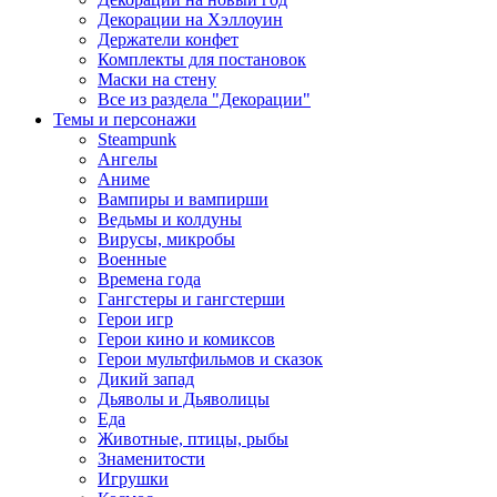
Декорации на Хэллоуин
Держатели конфет
Комплекты для постановок
Маски на стену
Все из раздела "Декорации"
Темы и персонажи
Steampunk
Ангелы
Аниме
Вампиры и вампирши
Ведьмы и колдуны
Вирусы, микробы
Военные
Времена года
Гангстеры и гангстерши
Герои игр
Герои кино и комиксов
Герои мультфильмов и сказок
Дикий запад
Дьяволы и Дьяволицы
Еда
Животные, птицы, рыбы
Знаменитости
Игрушки