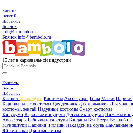
Каталог
0
Поиск
Избранное
Брянск
info@bambolo.ru
Брянск
info@bambolo.ru
15 лет в карнавальной индустрии
Контакты
Войти
Избранное
Каталог
Хэлллоуин
Костюмы
Аксессуары
Грим
Маски
Парики
Карнавальные костюмы
Для девочек
Для мальчиков
Для малыш
костюмы, зентай
Надувные костюмы
Смарт-костюмы
Кигуруми
Взрослые кигуруми
Детские кигуруми
Пижамы киг
Аксессуары
Бабочки и галстуки
Банданы
Боа
Веера
Волшебные
Мундштуки
Накидки и плащи
Накладки на обувь
Накладные н
Юбки-пачки
Цветные линзы