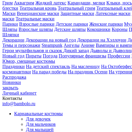
Грим
Аквагрим
Жидкий латекс
Карандаши, мелки
Клыки, нос
блестки
Театральная кровь
Театральный грим
Театральный кле
Маски
Венецианские маски
Защитные маски
Латексные маски
маски
Театральные маски
Парики
Взрослые парики
Детские парики
Женские парики
Муж
Шляпы
Взрослые шляпы
Детские шляпы
Кокошники
Короны
П
Шляпки
Декорации
Декорации на новый год
Декорации на Хэллоуин
Д
Темы и персонажи
Steampunk
Ангелы
Аниме
Вампиры и вамп
Герои мультфильмов и сказок
Дикий запад
Дьяволы и Дьяволи
Новый год
Пираты
Погода
Популярные франшизы
Профессии
Юмор, смешные костюмы
Праздники
На детский спектакль
На масленицу
На Октоберфес
космонавтики
На парад победы
На праздник Осени
На утренн
Распродажа
Новинки
закрыть
Личный кабинет
Контакты
info@bambolo.ru
Карнавальные костюмы
Для девочек
Для мальчиков
Для малышей