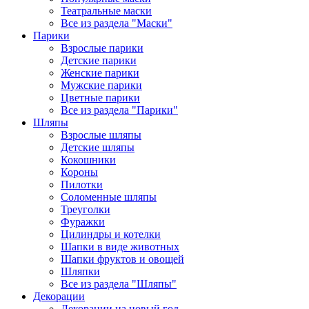
Театральные маски
Все из раздела "Маски"
Парики
Взрослые парики
Детские парики
Женские парики
Мужские парики
Цветные парики
Все из раздела "Парики"
Шляпы
Взрослые шляпы
Детские шляпы
Кокошники
Короны
Пилотки
Соломенные шляпы
Треуголки
Фуражки
Цилиндры и котелки
Шапки в виде животных
Шапки фруктов и овощей
Шляпки
Все из раздела "Шляпы"
Декорации
Декорации на новый год