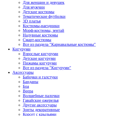
Для женщин и девушек
Для мужчин
Детские костюмы
Тематические футболки
3D платья
Костюмы-наездники
Морф-костюмы, зентай
Надувные костюмы
Смарт-костюмы
Все из раздела "Карнавальные костюмы"
Кигуруми
Взрослые кигуруми
Детские кигуруми
Пижамы кигуруми
Все из раздела "Кигуруми"
Аксессуары
Бабочки и галстуки
Банданы
Боа
Веера
Волшебные палочки
Гавайские ожерелья
Другие аксессуары
Зонты декоративные
Корсет с крыльями