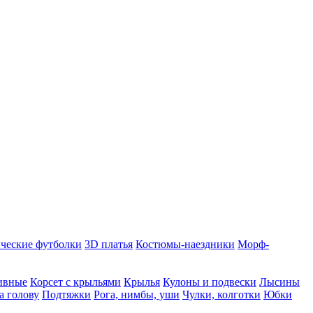
ческие футболки
3D платья
Костюмы-наездники
Морф-
ивные
Корсет с крыльями
Крылья
Кулоны и подвески
Лысины
а голову
Подтяжки
Рога, нимбы, уши
Чулки, колготки
Юбки