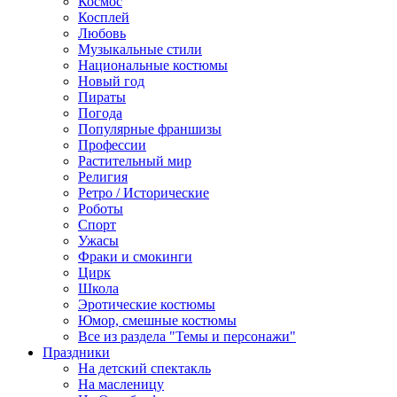
Космос
Косплей
Любовь
Музыкальные стили
Национальные костюмы
Новый год
Пираты
Погода
Популярные франшизы
Профессии
Растительный мир
Религия
Ретро / Исторические
Роботы
Спорт
Ужасы
Фраки и смокинги
Цирк
Школа
Эротические костюмы
Юмор, смешные костюмы
Все из раздела "Темы и персонажи"
Праздники
На детский спектакль
На масленицу