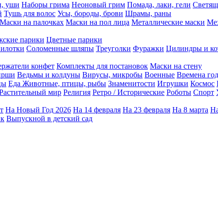
ы, уши
Наборы грима
Неоновый грим
Помада, лаки, гели
Светящ
й
Тушь для волос
Усы, бороды, брови
Шрамы, раны
Маски на палочках
Маски на пол лица
Металлические маски
Ме
ские парики
Цветные парики
илотки
Соломенные шляпы
Треуголки
Фуражки
Цилиндры и ко
ержатели конфет
Комплекты для постановок
Маски на стену
ирши
Ведьмы и колдуны
Вирусы, микробы
Военные
Времена го
цы
Еда
Животные, птицы, рыбы
Знаменитости
Игрушки
Космос
Растительный мир
Религия
Ретро / Исторические
Роботы
Спорт
т
На Новый Год 2026
На 14 февраля
На 23 февраля
На 8 марта
На
ик
Выпускной в детский сад