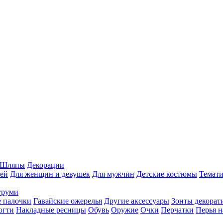
Шляпы
Декорации
ей
Для женщин и девушек
Для мужчин
Детские костюмы
Темати
уруми
 палочки
Гавайские ожерелья
Другие аксессуары
Зонты декорат
огти
Накладные ресницы
Обувь
Оружие
Очки
Перчатки
Перья н