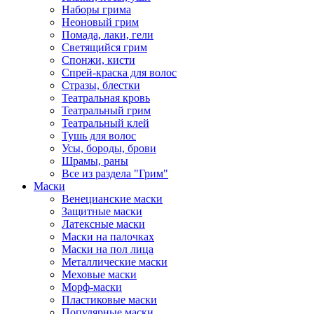
Наборы грима
Неоновый грим
Помада, лаки, гели
Светящийся грим
Спонжи, кисти
Спрей-краска для волос
Стразы, блестки
Театральная кровь
Театральный грим
Театральный клей
Тушь для волос
Усы, бороды, брови
Шрамы, раны
Все из раздела "Грим"
Маски
Венецианские маски
Защитные маски
Латексные маски
Маски на палочках
Маски на пол лица
Металлические маски
Меховые маски
Морф-маски
Пластиковые маски
Популярные маски