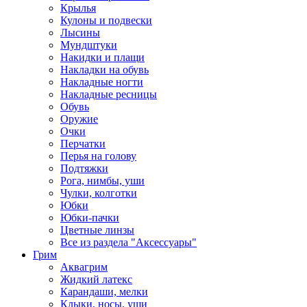
Крылья
Кулоны и подвески
Лысины
Мундштуки
Накидки и плащи
Накладки на обувь
Накладные ногти
Накладные ресницы
Обувь
Оружие
Очки
Перчатки
Перья на голову
Подтяжки
Рога, нимбы, уши
Чулки, колготки
Юбки
Юбки-пачки
Цветные линзы
Все из раздела "Аксессуары"
Грим
Аквагрим
Жидкий латекс
Карандаши, мелки
Клыки, носы, уши