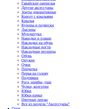
Гавайские ожерелья
Другие аксессуары
Зонты декоративные
Корсет с крыльями
Крылья
Кулоны и подвески
Лысины
Мундштуки
Накидки и плащи
Накладки на обувь
Накладные ногти
Накладные ресницы
Обувь
Оружие
Очки
Перчатки
Перья на голову
Подтяжки
Рога, нимбы, уши
Чулки, колготки
Юбки
Юбки-пачки
Цветные линзы
Все из раздела "Аксессуары"
Грим