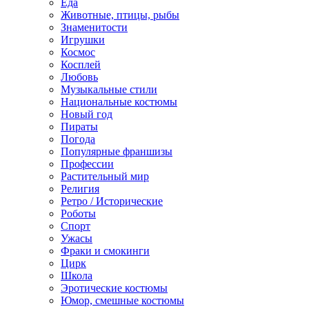
Еда
Животные, птицы, рыбы
Знаменитости
Игрушки
Космос
Косплей
Любовь
Музыкальные стили
Национальные костюмы
Новый год
Пираты
Погода
Популярные франшизы
Профессии
Растительный мир
Религия
Ретро / Исторические
Роботы
Спорт
Ужасы
Фраки и смокинги
Цирк
Школа
Эротические костюмы
Юмор, смешные костюмы