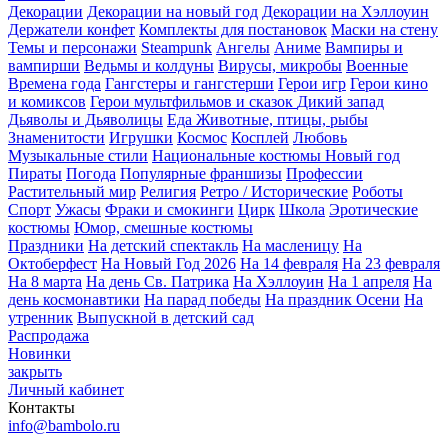
Декорации
Декорации на новый год
Декорации на Хэллоуин
Держатели конфет
Комплекты для постановок
Маски на стену
Темы и персонажи
Steampunk
Ангелы
Аниме
Вампиры и
вампирши
Ведьмы и колдуны
Вирусы, микробы
Военные
Времена года
Гангстеры и гангстерши
Герои игр
Герои кино
и комиксов
Герои мультфильмов и сказок
Дикий запад
Дьяволы и Дьяволицы
Еда
Животные, птицы, рыбы
Знаменитости
Игрушки
Космос
Косплей
Любовь
Музыкальные стили
Национальные костюмы
Новый год
Пираты
Погода
Популярные франшизы
Профессии
Растительный мир
Религия
Ретро / Исторические
Роботы
Спорт
Ужасы
Фраки и смокинги
Цирк
Школа
Эротические
костюмы
Юмор, смешные костюмы
Праздники
На детский спектакль
На масленицу
На
Октоберфест
На Новый Год 2026
На 14 февраля
На 23 февраля
На 8 марта
На день Св. Патрика
На Хэллоуин
На 1 апреля
На
день космонавтики
На парад победы
На праздник Осени
На
утренник
Выпускной в детский сад
Распродажа
Новинки
закрыть
Личный кабинет
Контакты
info@bambolo.ru