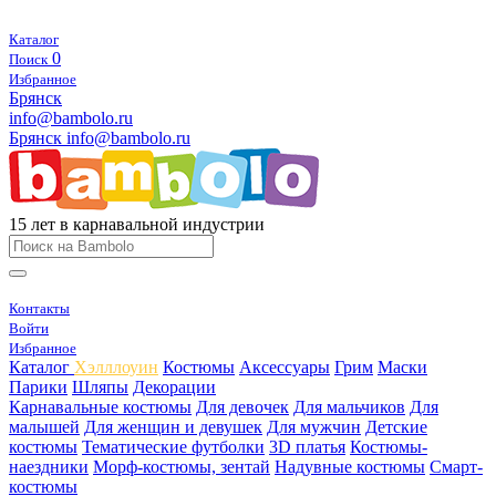
Каталог
0
Поиск
Избранное
Брянск
info@bambolo.ru
Брянск
info@bambolo.ru
15 лет в карнавальной индустрии
Контакты
Войти
Избранное
Каталог
Хэлллоуин
Костюмы
Аксессуары
Грим
Маски
Парики
Шляпы
Декорации
Карнавальные костюмы
Для девочек
Для мальчиков
Для
малышей
Для женщин и девушек
Для мужчин
Детские
костюмы
Тематические футболки
3D платья
Костюмы-
наездники
Морф-костюмы, зентай
Надувные костюмы
Смарт-
костюмы