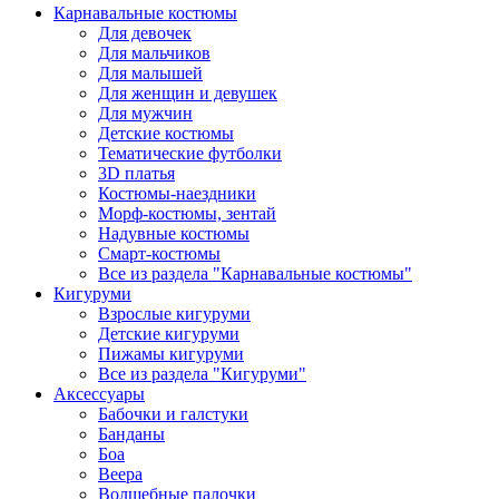
Карнавальные костюмы
Для девочек
Для мальчиков
Для малышей
Для женщин и девушек
Для мужчин
Детские костюмы
Тематические футболки
3D платья
Костюмы-наездники
Морф-костюмы, зентай
Надувные костюмы
Смарт-костюмы
Все из раздела "Карнавальные костюмы"
Кигуруми
Взрослые кигуруми
Детские кигуруми
Пижамы кигуруми
Все из раздела "Кигуруми"
Аксессуары
Бабочки и галстуки
Банданы
Боа
Веера
Волшебные палочки