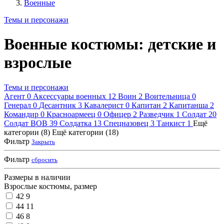
Военные
Темы и персонажи
Военные костюмы: детские и
взрослые
Темы и персонажи
Агент
0
Аксессуары военных
12
Воин
2
Воительница
0
Генерал
0
Десантник
3
Кавалерист
0
Капитан
2
Капитанша
2
Командир
0
Красноармеец
0
Офицер
2
Разведчик
1
Солдат
20
Солдат ВОВ
39
Солдатка
13
Спецназовец
3
Танкист
1
Ещё
категории (8)
Ещё категории (18)
Фильтр
Закрыть
Фильтр
сбросить
Размеры в наличии
Взрослые костюмы, размер
42
9
44
11
46
8