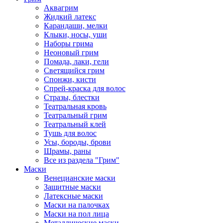
Аквагрим
Жидкий латекс
Карандаши, мелки
Клыки, носы, уши
Наборы грима
Неоновый грим
Помада, лаки, гели
Светящийся грим
Спонжи, кисти
Спрей-краска для волос
Стразы, блестки
Театральная кровь
Театральный грим
Театральный клей
Тушь для волос
Усы, бороды, брови
Шрамы, раны
Все из раздела "Грим"
Маски
Венецианские маски
Защитные маски
Латексные маски
Маски на палочках
Маски на пол лица
Металлические маски