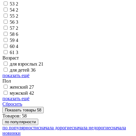
53
2
54
2
55
2
56
3
57
2
58
6
59
4
60
4
61
3
Возраст
для взрослых
21
для детей
36
показать ещё
Пол
женский
27
мужской
42
показать ещё
Сбросить
Показать
товары
58
Товаров:
58
по популярности
по популярности
сначала дорогие
сначала недорогие
сначала
новинки