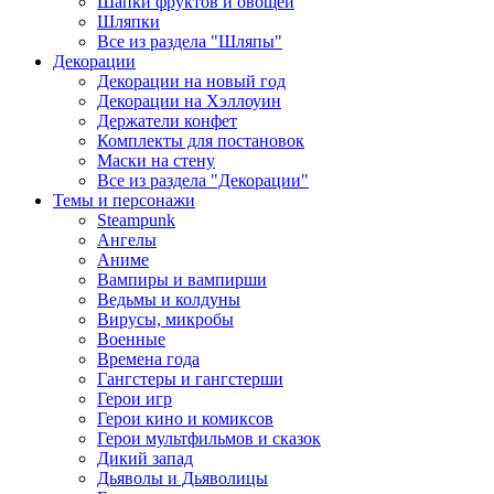
Шапки фруктов и овощей
Шляпки
Все из раздела "Шляпы"
Декорации
Декорации на новый год
Декорации на Хэллоуин
Держатели конфет
Комплекты для постановок
Маски на стену
Все из раздела "Декорации"
Темы и персонажи
Steampunk
Ангелы
Аниме
Вампиры и вампирши
Ведьмы и колдуны
Вирусы, микробы
Военные
Времена года
Гангстеры и гангстерши
Герои игр
Герои кино и комиксов
Герои мультфильмов и сказок
Дикий запад
Дьяволы и Дьяволицы