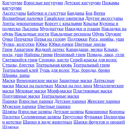
Кигуруми
Взрослые кигуруми
Детские кигуруми
Пижамы
кигуруми
Аксессуары
Бабочки и галстуки
Банданы
Боа
Веера
Волшебные палочки
Гавайские ожерелья
Другие аксессуары
Зонты декоративные
Корсет с крыльями
Крылья
Кулоны и
подвески
Лысины
Мундштуки
Накидки и плащи
Накладки на
обувь
Накладные ногти
Накладные ресницы
Обувь
Оружие
Очки
Перчатки
Перья на голову
Подтяжки
Рога, нимбы, уши
Чулки, колготки
Юбки
Юбки-пачки
Цветные линзы
Грим
Аквагрим
Жидкий латекс
Карандаши, мелки
Клыки,
носы, уши
Наборы грима
Неоновый грим
Помада, лаки, гели
Светящийся грим
Спонжи, кисти
Спрей-краска для волос
Стразы, блестки
Театральная кровь
Театральный грим
Театральный клей
Тушь для волос
Усы, бороды, брови
Шрамы, раны
Маски
Венецианские маски
Защитные маски
Латексные
маски
Маски на палочках
Маски на пол лица
Металлические
маски
Меховые маски
Морф-маски
Пластиковые маски
Популярные маски
Театральные маски
Парики
Взрослые парики
Детские парики
Женские парики
Мужские парики
Цветные парики
Шляпы
Взрослые шляпы
Детские шляпы
Кокошники
Короны
Пилотки
Соломенные шляпы
Треуголки
Фуражки
Цилиндры
и котелки
Шапки в виде животных
Шапки фруктов и овощей
Шляпки