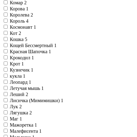
Комар
2
Корова
1
Королева
2
Король
4
Космонавт
1
Кот
2
Кошка
5
Кощей Бессмертный
1
Красная Шапочка
1
Крокодил
1
Крот
1
Кузнечик
1
кукла
1
Леопард
1
Летучая мышь
1
Леший
2
Лисичка (Мимимишки)
1
Лук
2
Лягушка
2
Маг
1
Мажоретка
1
Малефисента
1