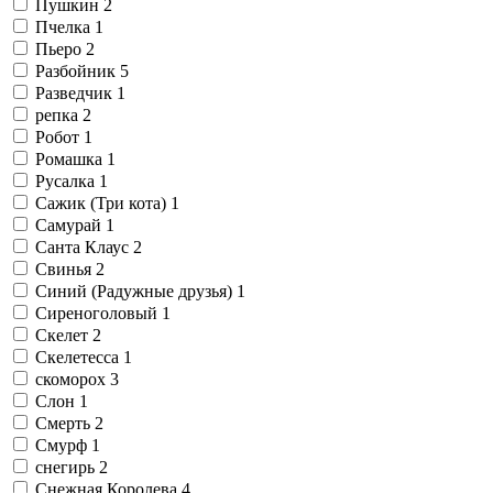
Пушкин
2
Пчелка
1
Пьеро
2
Разбойник
5
Разведчик
1
репка
2
Робот
1
Ромашка
1
Русалка
1
Сажик (Три кота)
1
Самурай
1
Санта Клаус
2
Свинья
2
Синий (Радужные друзья)
1
Сиреноголовый
1
Скелет
2
Скелетесса
1
скоморох
3
Слон
1
Смерть
2
Смурф
1
снегирь
2
Снежная Королева
4