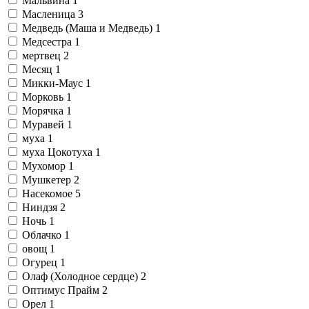
Мальвина
1
Масленица
3
Медведь (Маша и Медведь)
1
Медсестра
1
мертвец
2
Месяц
1
Микки-Маус
1
Морковь
1
Морячка
1
Муравей
1
муха
1
муха Цокотуха
1
Мухомор
1
Мушкетер
2
Насекомое
5
Ниндзя
2
Ночь
1
Облачко
1
овощ
1
Огурец
1
Олаф (Холодное сердце)
2
Оптимус Прайм
2
Орел
1