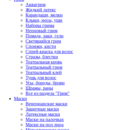
Аквагрим
Жидкий латекс
Карандаши, мелки
Клыки, носы, уши
Наборы грима
Неоновый грим
Помада, лаки, гели
Светящийся грим
Спонжи, кисти
Спрей-краска для волос
Стразы, блестки
Театральная кровь
Театральный грим
Театральный клей
Тушь для волос
Усы, бороды, брови
Шрамы, раны
Все из раздела "Грим"
Маски
Венецианские маски
Защитные маски
Латексные маски
Маски на палочках
Маски на пол лица
Металлические маски