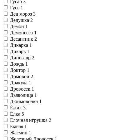
Гусар
3
Гусь
1
Дед мороз
3
Дедушка
2
Демон
1
Демонесса
1
Десантник
2
Дикарка
1
Дикарь
1
Динозавр
2
Дождь
1
Доктор
1
Домовой
2
Дракула
1
Дровосек
1
Дьяволица
1
Дюймовочка
1
Ёжик
3
Ёлка
5
Ёлочная игрушка
2
Емеля
1
Жасмин
1
Железный Дровосек
1