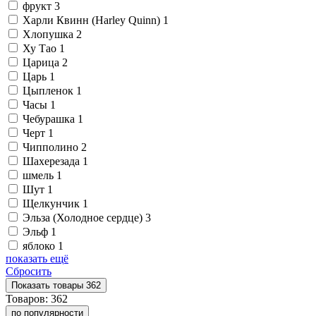
фрукт
3
Харли Квинн (Harley Quinn)
1
Хлопушка
2
Ху Тао
1
Царица
2
Царь
1
Цыпленок
1
Часы
1
Чебурашка
1
Черт
1
Чипполино
2
Шахерезада
1
шмель
1
Шут
1
Щелкунчик
1
Эльза (Холодное сердце)
3
Эльф
1
яблоко
1
показать ещё
Сбросить
Показать
товары
362
Товаров:
362
по популярности