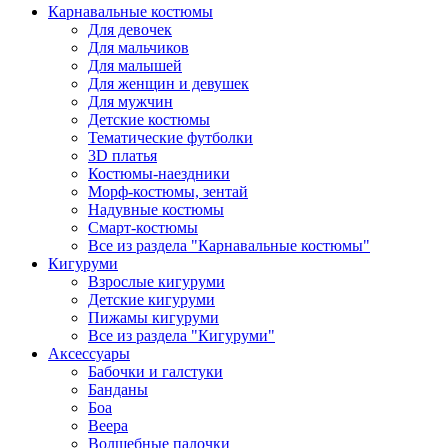
Карнавальные костюмы
Для девочек
Для мальчиков
Для малышей
Для женщин и девушек
Для мужчин
Детские костюмы
Тематические футболки
3D платья
Костюмы-наездники
Морф-костюмы, зентай
Надувные костюмы
Смарт-костюмы
Все из раздела "Карнавальные костюмы"
Кигуруми
Взрослые кигуруми
Детские кигуруми
Пижамы кигуруми
Все из раздела "Кигуруми"
Аксессуары
Бабочки и галстуки
Банданы
Боа
Веера
Волшебные палочки