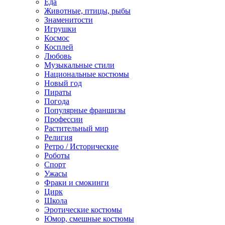
Еда
Животные, птицы, рыбы
Знаменитости
Игрушки
Космос
Косплей
Любовь
Музыкальные стили
Национальные костюмы
Новый год
Пираты
Погода
Популярные франшизы
Профессии
Растительный мир
Религия
Ретро / Исторические
Роботы
Спорт
Ужасы
Фраки и смокинги
Цирк
Школа
Эротические костюмы
Юмор, смешные костюмы