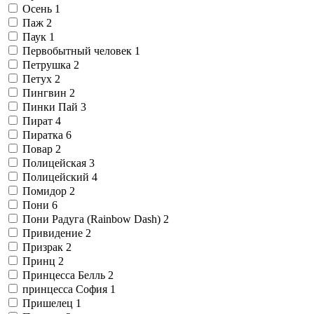
Осень
1
Паж
2
Паук
1
Первобытный человек
1
Петрушка
2
Петух
2
Пингвин
2
Пинки Пай
3
Пират
4
Пиратка
6
Повар
2
Полицейская
3
Полицейский
4
Помидор
2
Пони
6
Пони Радуга (Rainbow Dash)
2
Привидение
2
Призрак
2
Принц
2
Принцесса Белль
2
принцесса София
1
Пришелец
1