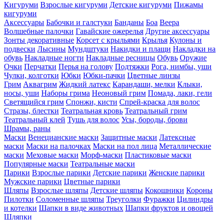
Кигуруми
Взрослые кигуруми
Детские кигуруми
Пижамы
кигуруми
Аксессуары
Бабочки и галстуки
Банданы
Боа
Веера
Волшебные палочки
Гавайские ожерелья
Другие аксессуары
Зонты декоративные
Корсет с крыльями
Крылья
Кулоны и
подвески
Лысины
Мундштуки
Накидки и плащи
Накладки на
обувь
Накладные ногти
Накладные ресницы
Обувь
Оружие
Очки
Перчатки
Перья на голову
Подтяжки
Рога, нимбы, уши
Чулки, колготки
Юбки
Юбки-пачки
Цветные линзы
Грим
Аквагрим
Жидкий латекс
Карандаши, мелки
Клыки,
носы, уши
Наборы грима
Неоновый грим
Помада, лаки, гели
Светящийся грим
Спонжи, кисти
Спрей-краска для волос
Стразы, блестки
Театральная кровь
Театральный грим
Театральный клей
Тушь для волос
Усы, бороды, брови
Шрамы, раны
Маски
Венецианские маски
Защитные маски
Латексные
маски
Маски на палочках
Маски на пол лица
Металлические
маски
Меховые маски
Морф-маски
Пластиковые маски
Популярные маски
Театральные маски
Парики
Взрослые парики
Детские парики
Женские парики
Мужские парики
Цветные парики
Шляпы
Взрослые шляпы
Детские шляпы
Кокошники
Короны
Пилотки
Соломенные шляпы
Треуголки
Фуражки
Цилиндры
и котелки
Шапки в виде животных
Шапки фруктов и овощей
Шляпки