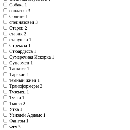
Собака
1
солдатка
3
Солнце
1
спецназовец
3
Старец
2
старик
2
старушка
1
Стрекоза
1
Стюардесса
1
Сумеречная Искорка
1
Супермен
1
Танкист
1
Таракан
1
темный жнец
1
Трансформеры
3
Туземец
1
Тучка
1
Тыква
2
Утка
1
Уэнздей Аддамс
1
Фантом
1
Фея
5