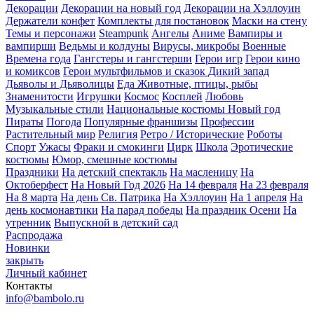
Декорации
Декорации на новый год
Декорации на Хэллоуин
Держатели конфет
Комплекты для постановок
Маски на стену
Темы и персонажи
Steampunk
Ангелы
Аниме
Вампиры и
вампирши
Ведьмы и колдуны
Вирусы, микробы
Военные
Времена года
Гангстеры и гангстерши
Герои игр
Герои кино
и комиксов
Герои мультфильмов и сказок
Дикий запад
Дьяволы и Дьяволицы
Еда
Животные, птицы, рыбы
Знаменитости
Игрушки
Космос
Косплей
Любовь
Музыкальные стили
Национальные костюмы
Новый год
Пираты
Погода
Популярные франшизы
Профессии
Растительный мир
Религия
Ретро / Исторические
Роботы
Спорт
Ужасы
Фраки и смокинги
Цирк
Школа
Эротические
костюмы
Юмор, смешные костюмы
Праздники
На детский спектакль
На масленицу
На
Октоберфест
На Новый Год 2026
На 14 февраля
На 23 февраля
На 8 марта
На день Св. Патрика
На Хэллоуин
На 1 апреля
На
день космонавтики
На парад победы
На праздник Осени
На
утренник
Выпускной в детский сад
Распродажа
Новинки
закрыть
Личный кабинет
Контакты
info@bambolo.ru