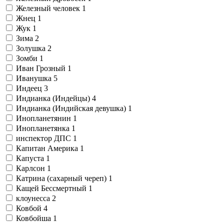
Железный человек
1
Жнец
1
Жук
1
Зима
2
Золушка
2
Зомби
1
Иван Грозный
1
Иванушка
5
Индеец
3
Индианка (Индейцы)
4
Индианка (Индийская девушка)
1
Инопланетянин
1
Инопланетянка
1
инспектор ДПС
1
Капитан Америка
1
Капуста
1
Карлсон
1
Катрина (сахарный череп)
1
Кащей Бессмертный
1
клоунесса
2
Ковбой
4
Ковбойша
1