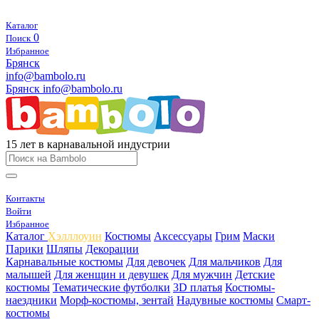
Каталог
0
Поиск
Избранное
Брянск
info@bambolo.ru
Брянск
info@bambolo.ru
15 лет в карнавальной индустрии
Контакты
Войти
Избранное
Каталог
Хэлллоуин
Костюмы
Аксессуары
Грим
Маски
Парики
Шляпы
Декорации
Карнавальные костюмы
Для девочек
Для мальчиков
Для
малышей
Для женщин и девушек
Для мужчин
Детские
костюмы
Тематические футболки
3D платья
Костюмы-
наездники
Морф-костюмы, зентай
Надувные костюмы
Смарт-
костюмы