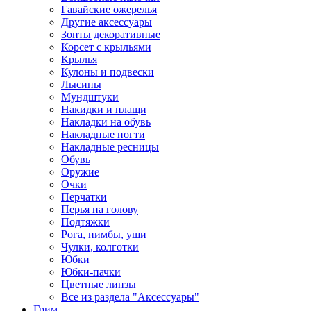
Гавайские ожерелья
Другие аксессуары
Зонты декоративные
Корсет с крыльями
Крылья
Кулоны и подвески
Лысины
Мундштуки
Накидки и плащи
Накладки на обувь
Накладные ногти
Накладные ресницы
Обувь
Оружие
Очки
Перчатки
Перья на голову
Подтяжки
Рога, нимбы, уши
Чулки, колготки
Юбки
Юбки-пачки
Цветные линзы
Все из раздела "Аксессуары"
Грим