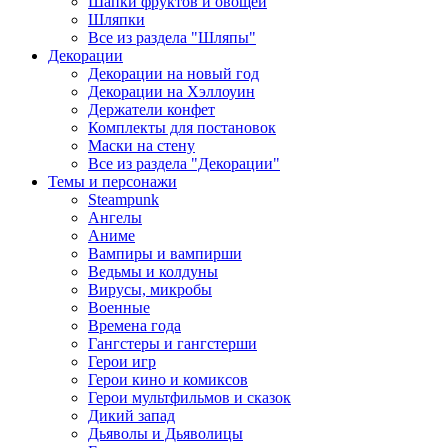
Шапки фруктов и овощей
Шляпки
Все из раздела "Шляпы"
Декорации
Декорации на новый год
Декорации на Хэллоуин
Держатели конфет
Комплекты для постановок
Маски на стену
Все из раздела "Декорации"
Темы и персонажи
Steampunk
Ангелы
Аниме
Вампиры и вампирши
Ведьмы и колдуны
Вирусы, микробы
Военные
Времена года
Гангстеры и гангстерши
Герои игр
Герои кино и комиксов
Герои мультфильмов и сказок
Дикий запад
Дьяволы и Дьяволицы