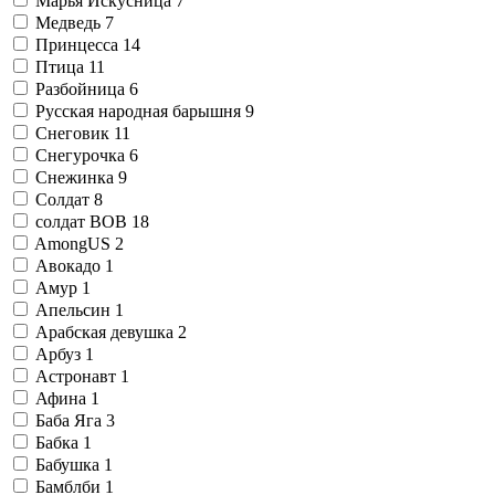
Марья Искусница
7
Медведь
7
Принцесса
14
Птица
11
Разбойница
6
Русская народная барышня
9
Снеговик
11
Снегурочка
6
Снежинка
9
Солдат
8
солдат ВОВ
18
AmongUS
2
Авокадо
1
Амур
1
Апельсин
1
Арабская девушка
2
Арбуз
1
Астронавт
1
Афина
1
Баба Яга
3
Бабка
1
Бабушка
1
Бамблби
1