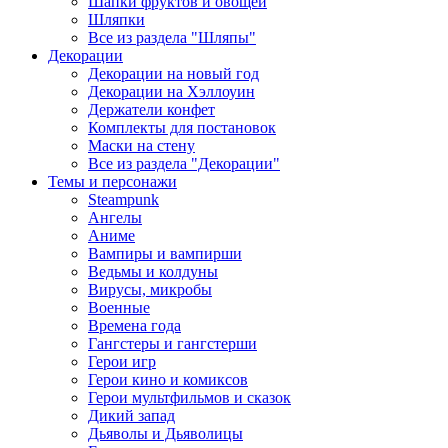
Шапки фруктов и овощей
Шляпки
Все из раздела "Шляпы"
Декорации
Декорации на новый год
Декорации на Хэллоуин
Держатели конфет
Комплекты для постановок
Маски на стену
Все из раздела "Декорации"
Темы и персонажи
Steampunk
Ангелы
Аниме
Вампиры и вампирши
Ведьмы и колдуны
Вирусы, микробы
Военные
Времена года
Гангстеры и гангстерши
Герои игр
Герои кино и комиксов
Герои мультфильмов и сказок
Дикий запад
Дьяволы и Дьяволицы