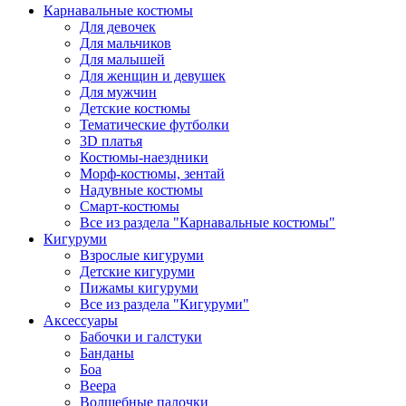
Карнавальные костюмы
Для девочек
Для мальчиков
Для малышей
Для женщин и девушек
Для мужчин
Детские костюмы
Тематические футболки
3D платья
Костюмы-наездники
Морф-костюмы, зентай
Надувные костюмы
Смарт-костюмы
Все из раздела "Карнавальные костюмы"
Кигуруми
Взрослые кигуруми
Детские кигуруми
Пижамы кигуруми
Все из раздела "Кигуруми"
Аксессуары
Бабочки и галстуки
Банданы
Боа
Веера
Волшебные палочки