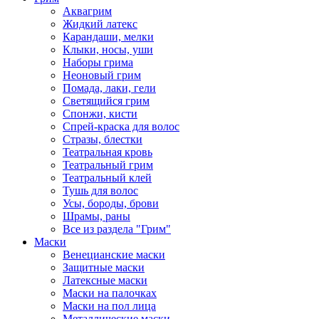
Аквагрим
Жидкий латекс
Карандаши, мелки
Клыки, носы, уши
Наборы грима
Неоновый грим
Помада, лаки, гели
Светящийся грим
Спонжи, кисти
Спрей-краска для волос
Стразы, блестки
Театральная кровь
Театральный грим
Театральный клей
Тушь для волос
Усы, бороды, брови
Шрамы, раны
Все из раздела "Грим"
Маски
Венецианские маски
Защитные маски
Латексные маски
Маски на палочках
Маски на пол лица
Металлические маски