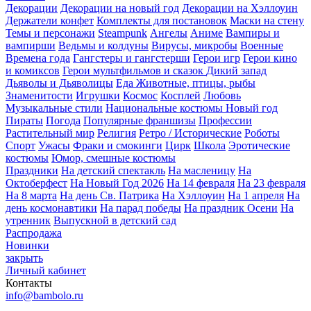
Декорации
Декорации на новый год
Декорации на Хэллоуин
Держатели конфет
Комплекты для постановок
Маски на стену
Темы и персонажи
Steampunk
Ангелы
Аниме
Вампиры и
вампирши
Ведьмы и колдуны
Вирусы, микробы
Военные
Времена года
Гангстеры и гангстерши
Герои игр
Герои кино
и комиксов
Герои мультфильмов и сказок
Дикий запад
Дьяволы и Дьяволицы
Еда
Животные, птицы, рыбы
Знаменитости
Игрушки
Космос
Косплей
Любовь
Музыкальные стили
Национальные костюмы
Новый год
Пираты
Погода
Популярные франшизы
Профессии
Растительный мир
Религия
Ретро / Исторические
Роботы
Спорт
Ужасы
Фраки и смокинги
Цирк
Школа
Эротические
костюмы
Юмор, смешные костюмы
Праздники
На детский спектакль
На масленицу
На
Октоберфест
На Новый Год 2026
На 14 февраля
На 23 февраля
На 8 марта
На день Св. Патрика
На Хэллоуин
На 1 апреля
На
день космонавтики
На парад победы
На праздник Осени
На
утренник
Выпускной в детский сад
Распродажа
Новинки
закрыть
Личный кабинет
Контакты
info@bambolo.ru