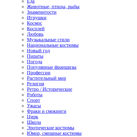
Еда
Животные, птицы, рыбы
Знаменитости
Игрушки
Космос
Косплей
Любовь
Музыкальные стили
Национальные костюмы
Новый год
Пираты
Погода
Популярные франшизы
Профессии
Растительный мир
Религия
Ретро / Исторические
Роботы
Спорт
Ужасы
Фраки и смокинги
Цирк
Школа
Эротические костюмы
Юмор, смешные костюмы