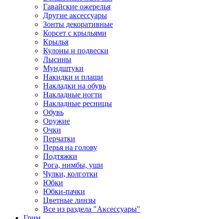
Гавайские ожерелья
Другие аксессуары
Зонты декоративные
Корсет с крыльями
Крылья
Кулоны и подвески
Лысины
Мундштуки
Накидки и плащи
Накладки на обувь
Накладные ногти
Накладные ресницы
Обувь
Оружие
Очки
Перчатки
Перья на голову
Подтяжки
Рога, нимбы, уши
Чулки, колготки
Юбки
Юбки-пачки
Цветные линзы
Все из раздела "Аксессуары"
Грим