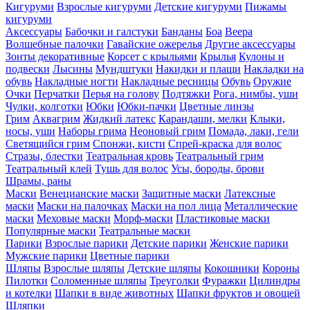
Кигуруми
Взрослые кигуруми
Детские кигуруми
Пижамы
кигуруми
Аксессуары
Бабочки и галстуки
Банданы
Боа
Веера
Волшебные палочки
Гавайские ожерелья
Другие аксессуары
Зонты декоративные
Корсет с крыльями
Крылья
Кулоны и
подвески
Лысины
Мундштуки
Накидки и плащи
Накладки на
обувь
Накладные ногти
Накладные ресницы
Обувь
Оружие
Очки
Перчатки
Перья на голову
Подтяжки
Рога, нимбы, уши
Чулки, колготки
Юбки
Юбки-пачки
Цветные линзы
Грим
Аквагрим
Жидкий латекс
Карандаши, мелки
Клыки,
носы, уши
Наборы грима
Неоновый грим
Помада, лаки, гели
Светящийся грим
Спонжи, кисти
Спрей-краска для волос
Стразы, блестки
Театральная кровь
Театральный грим
Театральный клей
Тушь для волос
Усы, бороды, брови
Шрамы, раны
Маски
Венецианские маски
Защитные маски
Латексные
маски
Маски на палочках
Маски на пол лица
Металлические
маски
Меховые маски
Морф-маски
Пластиковые маски
Популярные маски
Театральные маски
Парики
Взрослые парики
Детские парики
Женские парики
Мужские парики
Цветные парики
Шляпы
Взрослые шляпы
Детские шляпы
Кокошники
Короны
Пилотки
Соломенные шляпы
Треуголки
Фуражки
Цилиндры
и котелки
Шапки в виде животных
Шапки фруктов и овощей
Шляпки