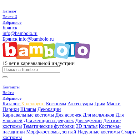
Каталог
0
Поиск
Избранное
Брянск
info@bambolo.ru
Брянск
info@bambolo.ru
15 лет в карнавальной индустрии
Контакты
Войти
Избранное
Каталог
Хэлллоуин
Костюмы
Аксессуары
Грим
Маски
Парики
Шляпы
Декорации
Карнавальные костюмы
Для девочек
Для мальчиков
Для
малышей
Для женщин и девушек
Для мужчин
Детские
костюмы
Тематические футболки
3D платья
Костюмы-
наездники
Морф-костюмы, зентай
Надувные костюмы
Смарт-
костюмы