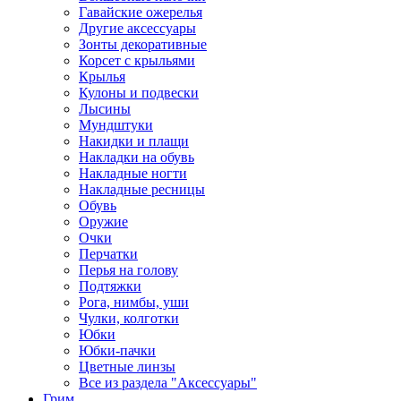
Гавайские ожерелья
Другие аксессуары
Зонты декоративные
Корсет с крыльями
Крылья
Кулоны и подвески
Лысины
Мундштуки
Накидки и плащи
Накладки на обувь
Накладные ногти
Накладные ресницы
Обувь
Оружие
Очки
Перчатки
Перья на голову
Подтяжки
Рога, нимбы, уши
Чулки, колготки
Юбки
Юбки-пачки
Цветные линзы
Все из раздела "Аксессуары"
Грим