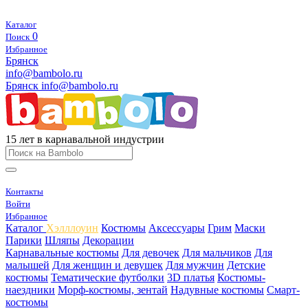
Каталог
0
Поиск
Избранное
Брянск
info@bambolo.ru
Брянск
info@bambolo.ru
15 лет в карнавальной индустрии
Контакты
Войти
Избранное
Каталог
Хэлллоуин
Костюмы
Аксессуары
Грим
Маски
Парики
Шляпы
Декорации
Карнавальные костюмы
Для девочек
Для мальчиков
Для
малышей
Для женщин и девушек
Для мужчин
Детские
костюмы
Тематические футболки
3D платья
Костюмы-
наездники
Морф-костюмы, зентай
Надувные костюмы
Смарт-
костюмы