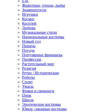
Еда
Животные, птицы, рыбы
Знаменитости
Игрушки
Космос
Косплей
Любовь
Музыкальные стили
Национальные костюмы
Новый год
Пираты
Погода
Популярные франшизы
Профессии
Растительный мир
Религия
Ретро / Исторические
Роботы
Спорт
Ужасы
Фраки и смокинги
Цирк
Школа
Эротические костюмы
Юмор, смешные костюмы