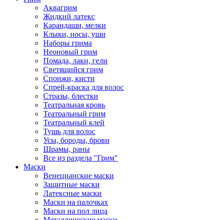
Аквагрим
Жидкий латекс
Карандаши, мелки
Клыки, носы, уши
Наборы грима
Неоновый грим
Помада, лаки, гели
Светящийся грим
Спонжи, кисти
Спрей-краска для волос
Стразы, блестки
Театральная кровь
Театральный грим
Театральный клей
Тушь для волос
Усы, бороды, брови
Шрамы, раны
Все из раздела "Грим"
Маски
Венецианские маски
Защитные маски
Латексные маски
Маски на палочках
Маски на пол лица
Металлические маски