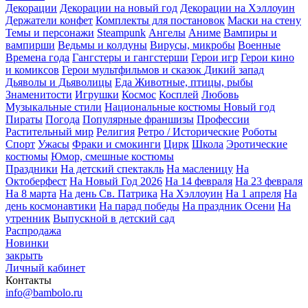
Декорации
Декорации на новый год
Декорации на Хэллоуин
Держатели конфет
Комплекты для постановок
Маски на стену
Темы и персонажи
Steampunk
Ангелы
Аниме
Вампиры и
вампирши
Ведьмы и колдуны
Вирусы, микробы
Военные
Времена года
Гангстеры и гангстерши
Герои игр
Герои кино
и комиксов
Герои мультфильмов и сказок
Дикий запад
Дьяволы и Дьяволицы
Еда
Животные, птицы, рыбы
Знаменитости
Игрушки
Космос
Косплей
Любовь
Музыкальные стили
Национальные костюмы
Новый год
Пираты
Погода
Популярные франшизы
Профессии
Растительный мир
Религия
Ретро / Исторические
Роботы
Спорт
Ужасы
Фраки и смокинги
Цирк
Школа
Эротические
костюмы
Юмор, смешные костюмы
Праздники
На детский спектакль
На масленицу
На
Октоберфест
На Новый Год 2026
На 14 февраля
На 23 февраля
На 8 марта
На день Св. Патрика
На Хэллоуин
На 1 апреля
На
день космонавтики
На парад победы
На праздник Осени
На
утренник
Выпускной в детский сад
Распродажа
Новинки
закрыть
Личный кабинет
Контакты
info@bambolo.ru