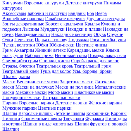
Кигуруми
Взрослые кигуруми
Детские кигуруми
Пижамы
кигуруми
Аксессуары
Бабочки и галстуки
Банданы
Боа
Веера
Волшебные палочки
Гавайские ожерелья
Другие аксессуары
Зонты декоративные
Корсет с крыльями
Крылья
Кулоны и
подвески
Лысины
Мундштуки
Накидки и плащи
Накладки на
обувь
Накладные ногти
Накладные ресницы
Обувь
Оружие
Очки
Перчатки
Перья на голову
Подтяжки
Рога, нимбы, уши
Чулки, колготки
Юбки
Юбки-пачки
Цветные линзы
Грим
Аквагрим
Жидкий латекс
Карандаши, мелки
Клыки,
носы, уши
Наборы грима
Неоновый грим
Помада, лаки, гели
Светящийся грим
Спонжи, кисти
Спрей-краска для волос
Стразы, блестки
Театральная кровь
Театральный грим
Театральный клей
Тушь для волос
Усы, бороды, брови
Шрамы, раны
Маски
Венецианские маски
Защитные маски
Латексные
маски
Маски на палочках
Маски на пол лица
Металлические
маски
Меховые маски
Морф-маски
Пластиковые маски
Популярные маски
Театральные маски
Парики
Взрослые парики
Детские парики
Женские парики
Мужские парики
Цветные парики
Шляпы
Взрослые шляпы
Детские шляпы
Кокошники
Короны
Пилотки
Соломенные шляпы
Треуголки
Фуражки
Цилиндры
и котелки
Шапки в виде животных
Шапки фруктов и овощей
Шляпки