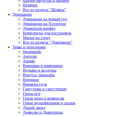
Шапки фруктов и овощей
Шляпки
Все из раздела "Шляпы"
Декорации
Декорации на новый год
Декорации на Хэллоуин
Держатели конфет
Комплекты для постановок
Маски на стену
Все из раздела "Декорации"
Темы и персонажи
Steampunk
Ангелы
Аниме
Вампиры и вампирши
Ведьмы и колдуны
Вирусы, микробы
Военные
Времена года
Гангстеры и гангстерши
Герои игр
Герои кино и комиксов
Герои мультфильмов и сказок
Дикий запад
Дьяволы и Дьяволицы