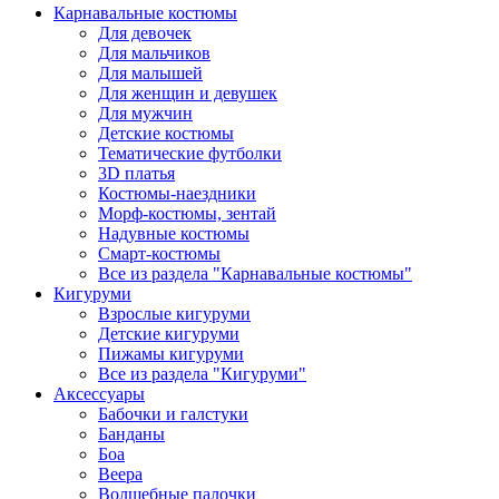
Карнавальные костюмы
Для девочек
Для мальчиков
Для малышей
Для женщин и девушек
Для мужчин
Детские костюмы
Тематические футболки
3D платья
Костюмы-наездники
Морф-костюмы, зентай
Надувные костюмы
Смарт-костюмы
Все из раздела "Карнавальные костюмы"
Кигуруми
Взрослые кигуруми
Детские кигуруми
Пижамы кигуруми
Все из раздела "Кигуруми"
Аксессуары
Бабочки и галстуки
Банданы
Боа
Веера
Волшебные палочки